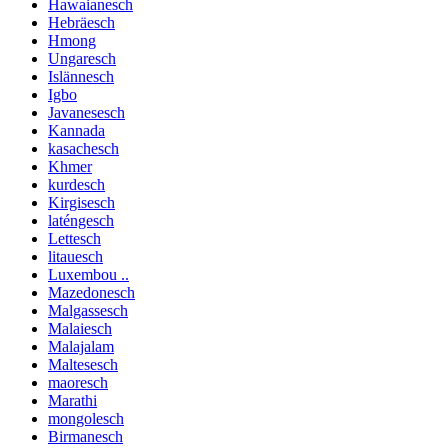
Hawaianesch
Hebräesch
Hmong
Ungaresch
Islännesch
Igbo
Javanesesch
Kannada
kasachesch
Khmer
kurdesch
Kirgisesch
laténgesch
Lettesch
litauesch
Luxembou ..
Mazedonesch
Malgassesch
Malaiesch
Malajalam
Maltesesch
maoresch
Marathi
mongolesch
Birmanesch