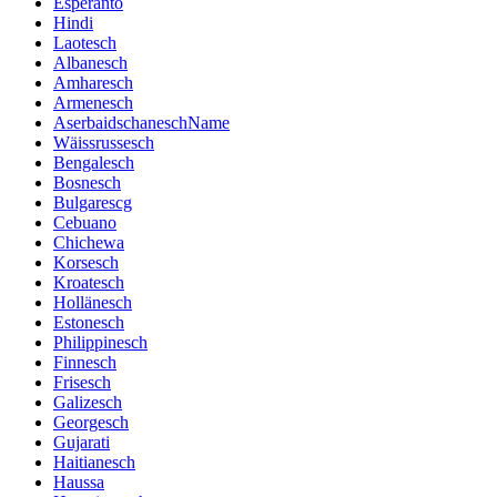
Esperanto
Hindi
Laotesch
Albanesch
Amharesch
Armenesch
AserbaidschaneschName
Wäissrussesch
Bengalesch
Bosnesch
Bulgarescg
Cebuano
Chichewa
Korsesch
Kroatesch
Hollänesch
Estonesch
Philippinesch
Finnesch
Frisesch
Galizesch
Georgesch
Gujarati
Haitianesch
Haussa