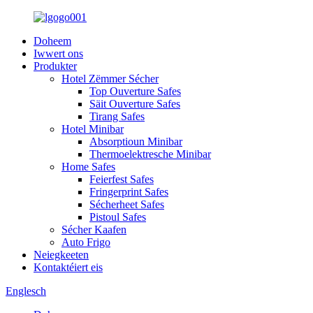
Doheem
Iwwert ons
Produkter
Hotel Zëmmer Sécher
Top Ouverture Safes
Säit Ouverture Safes
Tirang Safes
Hotel Minibar
Absorptioun Minibar
Thermoelektresche Minibar
Home Safes
Feierfest Safes
Fringerprint Safes
Sécherheet Safes
Pistoul Safes
Sécher Kaafen
Auto Frigo
Neiegkeeten
Kontaktéiert eis
Englesch