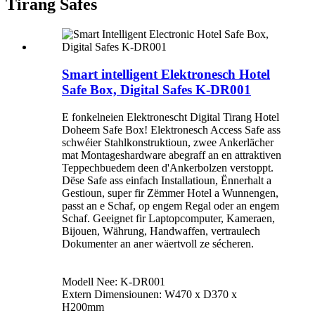
Tirang Safes
Smart intelligent Elektronesch Hotel
Safe Box, Digital Safes K-DR001
E fonkelneien Elektronescht Digital Tirang Hotel
Doheem Safe Box! Elektronesch Access Safe ass
schwéier Stahlkonstruktioun, zwee Ankerlächer
mat Montageshardware abegraff an en attraktiven
Teppechbuedem deen d'Ankerbolzen verstoppt.
Dëse Safe ass einfach Installatioun, Ënnerhalt a
Gestioun, super fir Zëmmer Hotel a Wunnengen,
passt an e Schaf, op engem Regal oder an engem
Schaf. Geeignet fir Laptopcomputer, Kameraen,
Bijouen, Währung, Handwaffen, vertraulech
Dokumenter an aner wäertvoll ze sécheren.
Modell Nee: K-DR001
Extern Dimensiounen: W470 x D370 x
H200mm