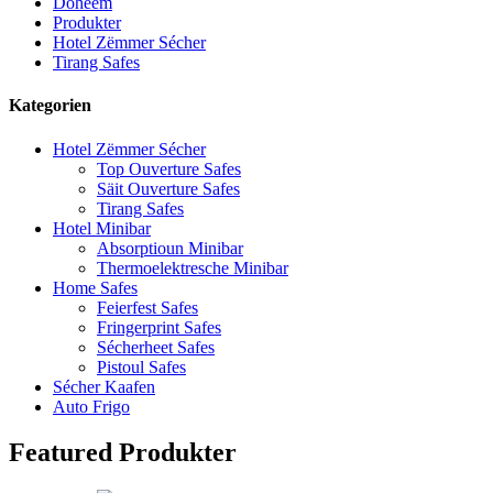
Doheem
Produkter
Hotel Zëmmer Sécher
Tirang Safes
Kategorien
Hotel Zëmmer Sécher
Top Ouverture Safes
Säit Ouverture Safes
Tirang Safes
Hotel Minibar
Absorptioun Minibar
Thermoelektresche Minibar
Home Safes
Feierfest Safes
Fringerprint Safes
Sécherheet Safes
Pistoul Safes
Sécher Kaafen
Auto Frigo
Featured Produkter