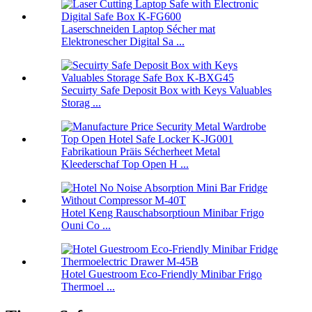
Laserschneiden Laptop Sécher mat
Elektronescher Digital Sa ...
Secuirty Safe Deposit Box with Keys Valuables
Storag ...
Fabrikatioun Präis Sécherheet Metal
Kleederschaf Top Open H ...
Hotel Keng Rauschabsorptioun Minibar Frigo
Ouni Co ...
Hotel Guestroom Eco-Friendly Minibar Frigo
Thermoel ...