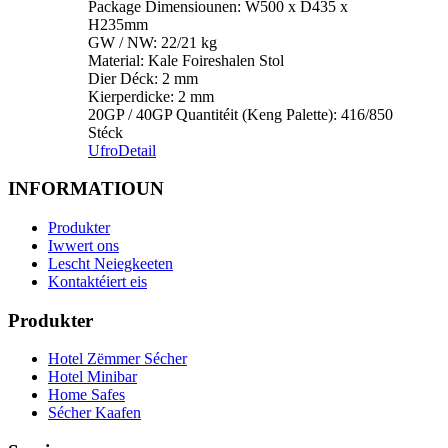
Package Dimensiounen: W500 x D435 x
H235mm
GW / NW: 22/21 kg
Material: Kale Foireshalen Stol
Dier Déck: 2 mm
Kierperdicke: 2 mm
20GP / 40GP Quantitéit (Keng Palette): 416/850
Stéck
Ufro
Detail
INFORMATIOUN
Produkter
Iwwert ons
Lescht Neiegkeeten
Kontaktéiert eis
Produkter
Hotel Zëmmer Sécher
Hotel Minibar
Home Safes
Sécher Kaafen