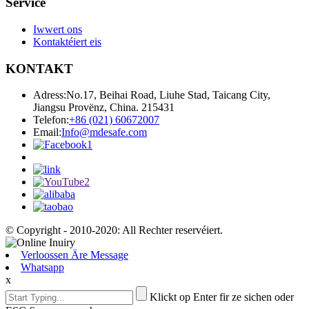
Service
Iwwert ons
Kontaktéiert eis
KONTAKT
Adress:
No.17, Beihai Road, Liuhe Stad, Taicang City,
Jiangsu Provënz, China. 215431
Telefon:
+86 (021) 60672007
Email:
Info@mdesafe.com
© Copyright - 2010-2020: All Rechter reservéiert.
Verloossen Äre Message
Whatsapp
x
Klickt op Enter fir ze sichen oder