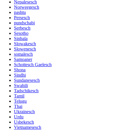
Nepalesesch
Norweegesch
pashtu
Persesch
pundschabi
Serbesch
Sesotho
Sinhala
Slowakesch
Slowenesch
somalesch
Samoaner
Schottesch Gaelesch
Shona
Sindhi
Sundanesesch
Swahili
Tadschikesch
Tamil
Telugu
Thai
Ukrainesch
Urdu
Usbekesch
Vietnamesesch