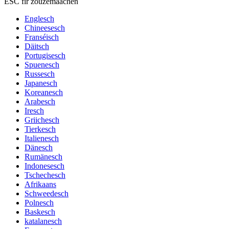
ESC fir zouzemaachen
Englesch
Chineesesch
Franséisch
Däitsch
Portugisesch
Spuenesch
Russesch
Japanesch
Koreanesch
Arabesch
Iresch
Griichesch
Tierkesch
Italienesch
Dänesch
Rumänesch
Indonesesch
Tschechesch
Afrikaans
Schweedesch
Polnesch
Baskesch
katalanesch