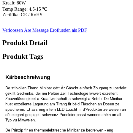
Kraaft: 60W
Temp Range: 4.5-15 ℃
Zertifika: CE / RoHS
Verloossen Äre Message
Eroflueden als PDF
Produkt Detail
Produkt Tags
Kärbeschreiwung
De stilvollen Tirang Minibar gëtt Är Gäscht einfach Zougang zu perfekt
gekillt Gedrénks. déi nei Peltier Zell Technologie liwwert exzellent
Zouverlässegkeet a Kraaftwirtschaft a schweigt a Betrib. De Minibar
huet exzellente Lagerung am Tirang fir béid Fläschen an Dosen ze
späicheren. Et ass eng intern LED Luucht fir d'Produkter ze weisen an
déi elegant gespigelt schwaarz Paneldier passt wonnerschéin an all
Typ vu Miwwelen.
De Prinzip fir en thermoelektresche Minibar ze bedreiwen - eng