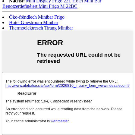
Nächst:
Mini Display Frigo 22L Hotel Mini Bar
Benotzerdefinéiert Mini Frigo M-22BC
Öko-frëndlech Minibar Frigo
Hotel Guestroom Minibar
Thermoelektresch Tirang Minibar