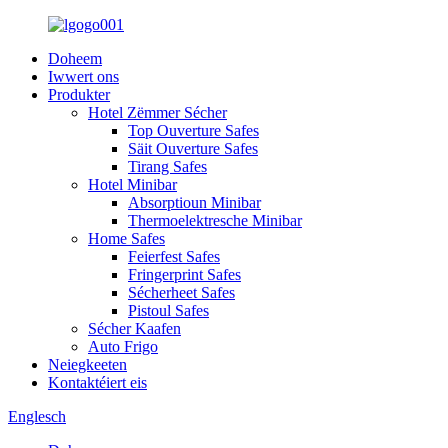
Doheem
Iwwert ons
Produkter
Hotel Zëmmer Sécher
Top Ouverture Safes
Säit Ouverture Safes
Tirang Safes
Hotel Minibar
Absorptioun Minibar
Thermoelektresche Minibar
Home Safes
Feierfest Safes
Fringerprint Safes
Sécherheet Safes
Pistoul Safes
Sécher Kaafen
Auto Frigo
Neiegkeeten
Kontaktéiert eis
Englesch