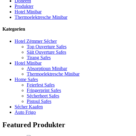
Doheem
Produkter
Hotel Minibar
Thermoelektresche Minibar
Kategorien
Hotel Zëmmer Sécher
Top Ouverture Safes
Säit Ouverture Safes
Tirang Safes
Hotel Minibar
Absorptioun Minibar
Thermoelektresche Minibar
Home Safes
Feierfest Safes
Fringerprint Safes
Sécherheet Safes
Pistoul Safes
Sécher Kaafen
Auto Frigo
Featured Produkter