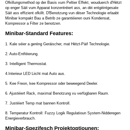
Ofkillungsmethod op der Basis vum Peltier Effekt, wouduerch d'Hëtzt
op enger Säit vum Apparat konzentréiert ass, an déi entgéintgesate
Säit ass effizient ofkillt. D'Benotzung vun dëser Technologie erlaabt
Minibar kompakt Bau a Betrib ze garantéieren ouni Kondensat,
Kompressor a Filter ze benotzen.
Minibar-Standard Features:
1. Kale séier a geréng Geräischer, mat Hëtzt-Päif Technologie.
2. Auto-Entféierung.
3. Intelligent Thermostat.
4.Interieur LED Liicht mat Auto aus.
5. Kee Freon, kee Kompressor oder beweegend Deeler.
6. Ajustéiert Rack, maximal Benotzung vu verfügbaren Raum.
7. Justéiert Temp mat bannen Kontroll.
8. Temperatur Kontroll: Fuzzy Logik Regulatioun System-Nidderegen
Energieverbrauch.
Minibar-Spezifesch Projektoptiounen: