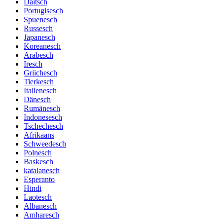
Däitsch
Portugisesch
Spuenesch
Russesch
Japanesch
Koreanesch
Arabesch
Iresch
Griichesch
Tierkesch
Italienesch
Dänesch
Rumänesch
Indonesesch
Tschechesch
Afrikaans
Schweedesch
Polnesch
Baskesch
katalanesch
Esperanto
Hindi
Laotesch
Albanesch
Amharesch