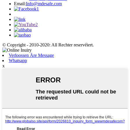
Email:
Info@mdesafe.com
© Copyright - 2010-2020: All Rechter reservéiert.
Verloossen Äre Message
Whatsapp
x