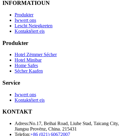
INFORMATIOUN
Produkter
Iwwert ons
Lescht Neiegkeeten
Kontaktéiert eis
Produkter
Hotel Zëmmer Sécher
Hotel Minibar
Home Safes
Sécher Kaafen
Service
Iwwert ons
Kontaktéiert eis
KONTAKT
Adress:
No.17, Beihai Road, Liuhe Stad, Taicang City,
Jiangsu Provënz, China. 215431
Telefon:
+86 (021) 60672007