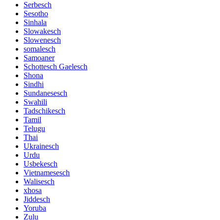
Serbesch
Sesotho
Sinhala
Slowakesch
Slowenesch
somalesch
Samoaner
Schottesch Gaelesch
Shona
Sindhi
Sundanesesch
Swahili
Tadschikesch
Tamil
Telugu
Thai
Ukrainesch
Urdu
Usbekesch
Vietnamesesch
Walisesch
xhosa
Jiddesch
Yoruba
Zulu