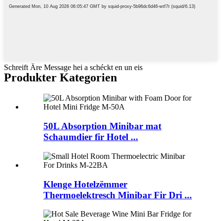
Schreift Äre Message hei a schéckt en un eis
Produkter Kategorien
50L Absorption Minibar mat
Schaumdier fir Hotel ...
Klenge Hotelzëmmer
Thermoelektresch Minibar Fir Dri ...