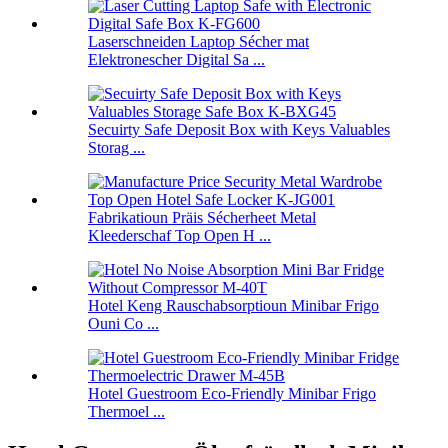
Laserschneiden Laptop Sécher mat
Elektronescher Digital Sa ...
Secuirty Safe Deposit Box with Keys Valuables
Storag ...
Fabrikatioun Präis Sécherheet Metal
Kleederschaf Top Open H ...
Hotel Keng Rauschabsorptioun Minibar Frigo
Ouni Co ...
Hotel Guestroom Eco-Friendly Minibar Frigo
Thermoel ...