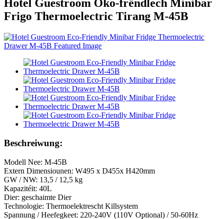
Hotel Guestroom Öko-frëndlech Minibar
Frigo Thermoelectric Tirang M-45B
Beschreiwung:
Modell Nee: M-45B
Extern Dimensiounen: W495 x D455x H420mm
GW / NW: 13,5 / 12,5 kg
Kapazitéit: 40L
Dier: geschaimte Dier
Technologie: Thermoelektrescht Killsystem
Spannung / Heefegkeet: 220-240V (110V Optional) / 50-60Hz