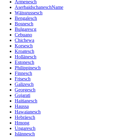
Armenesch
AserbaidschaneschName
Wäissrussesch
Bengalesch
Bosnesch
Bulgarescg
Cebuano
Chichewa
Korsesch
Kroatesch
Hollänesch
Estonesch
Philippinesch
Finnesch
Frisesch
Galizesch
Georgesch
Gujarati
Haitianesch
Haussa
Hawaianesch
Hebräesch
Hmong
Ungaresch
Islännesch