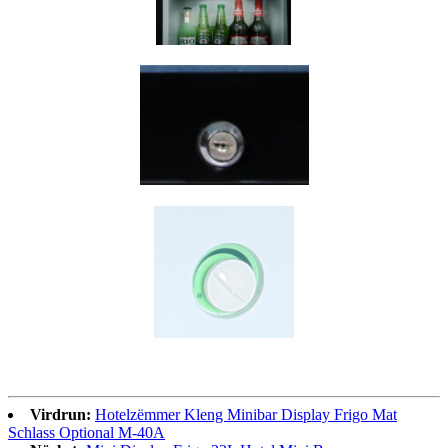
Virdrun:
Hotelzëmmer Kleng Minibar Display Frigo Mat
Schlass Optional M-40A