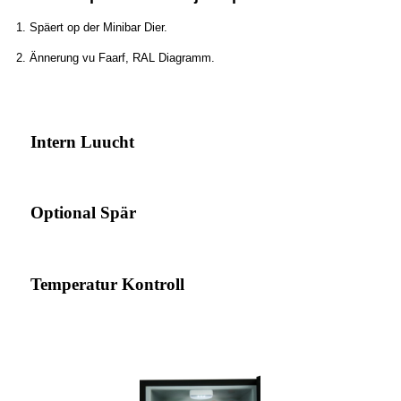
1. Späert op der Minibar Dier.
2. Ännerung vu Faarf, RAL Diagramm.
Intern Luucht
Optional Spär
Temperatur Kontroll