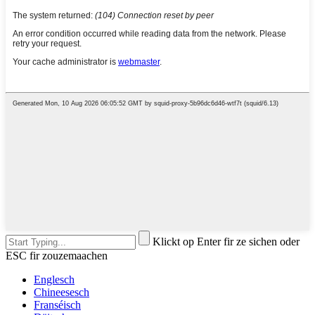
Klickt op Enter fir ze sichen oder
ESC fir zouzemaachen
Englesch
Chineesesch
Franséisch