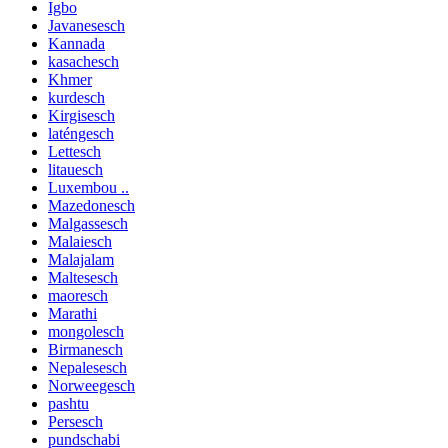
Igbo
Javanesesch
Kannada
kasachesch
Khmer
kurdesch
Kirgisesch
laténgesch
Lettesch
litauesch
Luxembou ..
Mazedonesch
Malgassesch
Malaiesch
Malajalam
Maltesesch
maoresch
Marathi
mongolesch
Birmanesch
Nepalesesch
Norweegesch
pashtu
Persesch
pundschabi