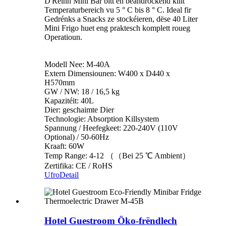
D'Reinn Mini Bar bitt en beandrockend killt
Temperaturbereich vu 5 ° C bis 8 ° C. Ideal fir
Gedrénks a Snacks ze stockéieren, dëse 40 Liter
Mini Frigo huet eng praktesch komplett roueg
Operatioun.
Modell Nee: M-40A
Extern Dimensiounen: W400 x D440 x
H570mm
GW / NW: 18 / 16,5 kg
Kapazitéit: 40L
Dier: geschaimte Dier
Technologie: Absorption Killsystem
Spannung / Heefegkeet: 220-240V (110V
Optional) / 50-60Hz
Kraaft: 60W
Temp Range: 4-12 （（Bei 25 ℃ Ambient）
Zertifika: CE / RoHS
Ufro
Detail
Hotel Guestroom Öko-frëndlech