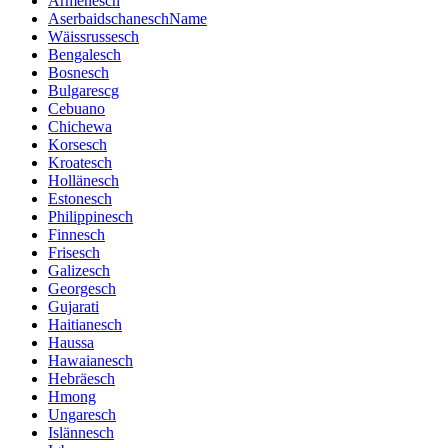
Armenesch
AserbaidschaneschName
Wäissrussesch
Bengalesch
Bosnesch
Bulgarescg
Cebuano
Chichewa
Korsesch
Kroatesch
Hollänesch
Estonesch
Philippinesch
Finnesch
Frisesch
Galizesch
Georgesch
Gujarati
Haitianesch
Haussa
Hawaianesch
Hebräesch
Hmong
Ungaresch
Islännesch