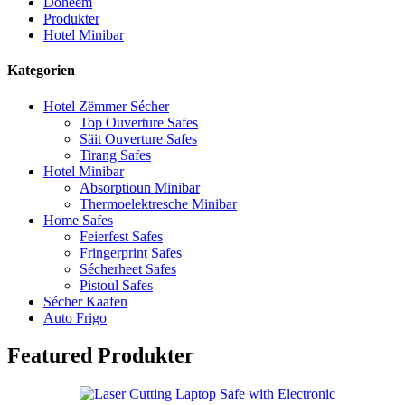
Doheem
Produkter
Hotel Minibar
Kategorien
Hotel Zëmmer Sécher
Top Ouverture Safes
Säit Ouverture Safes
Tirang Safes
Hotel Minibar
Absorptioun Minibar
Thermoelektresche Minibar
Home Safes
Feierfest Safes
Fringerprint Safes
Sécherheet Safes
Pistoul Safes
Sécher Kaafen
Auto Frigo
Featured Produkter