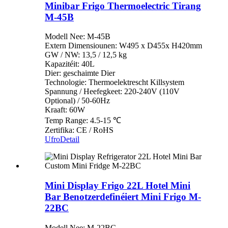
Minibar Frigo Thermoelectric Tirang
M-45B
Modell Nee: M-45B
Extern Dimensiounen: W495 x D455x H420mm
GW / NW: 13,5 / 12,5 kg
Kapazitéit: 40L
Dier: geschaimte Dier
Technologie: Thermoelektrescht Killsystem
Spannung / Heefegkeet: 220-240V (110V
Optional) / 50-60Hz
Kraaft: 60W
Temp Range: 4.5-15 ℃
Zertifika: CE / RoHS
Ufro
Detail
Mini Display Frigo 22L Hotel Mini
Bar Benotzerdefinéiert Mini Frigo M-
22BC
Modell Nee: M-22BC