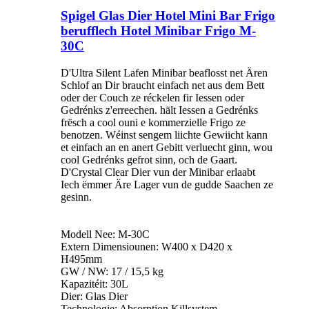
Spigel Glas Dier Hotel Mini Bar Frigo
berufflech Hotel Minibar Frigo M-
30C
D'Ultra Silent Lafen Minibar beaflosst net Ären
Schlof an Dir braucht einfach net aus dem Bett
oder der Couch ze réckelen fir Iessen oder
Gedrénks z'erreechen. hält Iessen a Gedrénks
frësch a cool ouni e kommerzielle Frigo ze
benotzen. Wéinst sengem liichte Gewiicht kann
et einfach an en anert Gebitt verluecht ginn, wou
cool Gedrénks gefrot sinn, och de Gaart.
D'Crystal Clear Dier vun der Minibar erlaabt
Iech ëmmer Äre Lager vun de gudde Saachen ze
gesinn.
Modell Nee: M-30C
Extern Dimensiounen: W400 x D420 x
H495mm
GW / NW: 17 / 15,5 kg
Kapazitéit: 30L
Dier: Glas Dier
Technologie: Absorption Killsystem