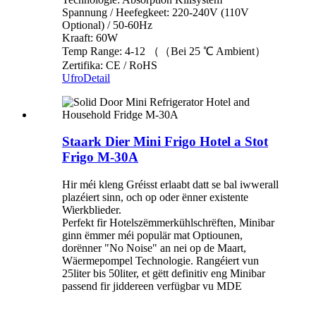
Spannung / Heefegkeet: 220-240V (110V
Optional) / 50-60Hz
Kraaft: 60W
Temp Range: 4-12 （（Bei 25 ℃ Ambient）
Zertifika: CE / RoHS
Ufro
Detail
Staark Dier Mini Frigo Hotel a Stot
Frigo M-30A
Hir méi kleng Gréisst erlaabt datt se bal iwwerall
plazéiert sinn, och op oder ënner existente
Wierkblieder.
Perfekt fir Hotelszëmmerkühlschrëften, Minibar
ginn ëmmer méi populär mat Optiounen,
dorënner "No Noise" an nei op de Maart,
Wäermepompel Technologie. Rangéiert vun
25liter bis 50liter, et gëtt definitiv eng Minibar
passend fir jiddereen verfügbar vu MDE