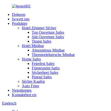
Doheem
Iwwert ons
Produkter
Hotel Zëmmer Sécher
Top Ouverture Safes
Säit Ouverture Safes
Tirang Safes
Hotel Minibar
Absorptioun Minibar
Thermoelektresche Minibar
Home Safes
Feierfest Safes
Fringerprint Safes
Sécherheet Safes
Pistoul Safes
Sécher Kaafen
Auto Frigo
Neiegkeeten
Kontaktéiert eis
Englesch