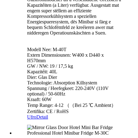
Kapazitéiten (a Liter) verfügbar. Ausgestatt mat
engem super stëllem an effiziente
Kompressorkühlsystem a speziellen
Energiespueresystem, dës Minibar si fäeg e
bequem Schlofëmfeld ze kreéieren awer mat
nidderegen Operatiounskäschten a Suen.
Modell Nee: M-40T
Extern Dimensiounen: W400 x D440 x
H570mm
GW / NW: 19 / 17,5 kg
Kapazitéit: 40L
Dier: Glas Dier
Technologie: Absorption Killsystem
Spannung / Heefegkeet: 220-240V (110V
optional) / 50-60Hz
Kraaft: 60W
Temp Range: 4-12 （（Bei 25 ℃ Ambient）
Zertifika: CE / RoHS
Ufro
Detail