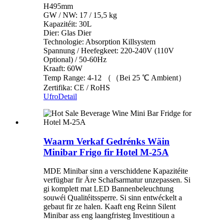
H495mm
GW / NW: 17 / 15,5 kg
Kapazitéit: 30L
Dier: Glas Dier
Technologie: Absorption Killsystem
Spannung / Heefegkeet: 220-240V (110V
Optional) / 50-60Hz
Kraaft: 60W
Temp Range: 4-12 （（Bei 25 ℃ Ambient）
Zertifika: CE / RoHS
Ufro
Detail
Waarm Verkaf Gedrénks Wäin
Minibar Frigo fir Hotel M-25A
MDE Minibar sinn a verschiddene Kapazitéite
verfügbar fir Äre Schafsarmatur unzepassen. Si
gi komplett mat LED Bannenbeleuchtung
souwéi Qualitéitssperre. Si sinn entwéckelt a
gebaut fir ze halen. Kaaft eng Reinn Silent
Minibar ass eng laangfristeg Investitioun a