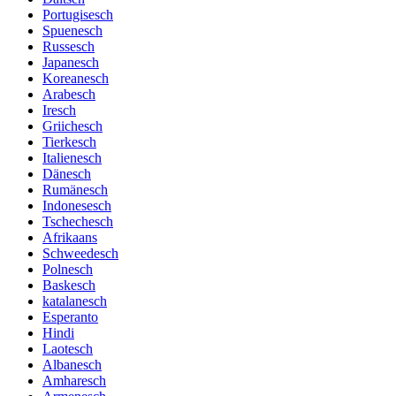
Portugisesch
Spuenesch
Russesch
Japanesch
Koreanesch
Arabesch
Iresch
Griichesch
Tierkesch
Italienesch
Dänesch
Rumänesch
Indonesesch
Tschechesch
Afrikaans
Schweedesch
Polnesch
Baskesch
katalanesch
Esperanto
Hindi
Laotesch
Albanesch
Amharesch