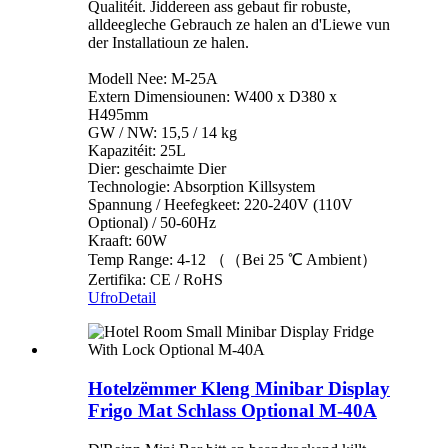
Qualitéit. Jiddereen ass gebaut fir robuste,
alldeegleche Gebrauch ze halen an d'Liewe vun
der Installatioun ze halen.
Modell Nee: M-25A
Extern Dimensiounen: W400 x D380 x
H495mm
GW / NW: 15,5 / 14 kg
Kapazitéit: 25L
Dier: geschaimte Dier
Technologie: Absorption Killsystem
Spannung / Heefegkeet: 220-240V (110V
Optional) / 50-60Hz
Kraaft: 60W
Temp Range: 4-12 （（Bei 25 ℃ Ambient）
Zertifika: CE / RoHS
Ufro
Detail
Hotelzëmmer Kleng Minibar Display
Frigo Mat Schlass Optional M-40A