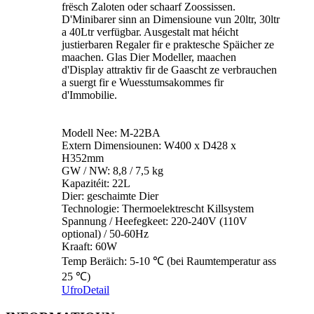
frësch Zaloten oder schaarf Zoossissen.
D'Minibarer sinn an Dimensioune vun 20ltr, 30ltr
a 40Ltr verfügbar. Ausgestalt mat héicht
justierbaren Regaler fir e praktesche Späicher ze
maachen. Glas Dier Modeller, maachen
d'Display attraktiv fir de Gaascht ze verbrauchen
a suergt fir e Wuesstumsakommes fir
d'Immobilie.
Modell Nee: M-22BA
Extern Dimensiounen: W400 x D428 x
H352mm
GW / NW: 8,8 / 7,5 kg
Kapazitéit: 22L
Dier: geschaimte Dier
Technologie: Thermoelektrescht Killsystem
Spannung / Heefegkeet: 220-240V (110V
optional) / 50-60Hz
Kraaft: 60W
Temp Beräich: 5-10 ℃ (bei Raumtemperatur ass
25 ℃)
Ufro
Detail