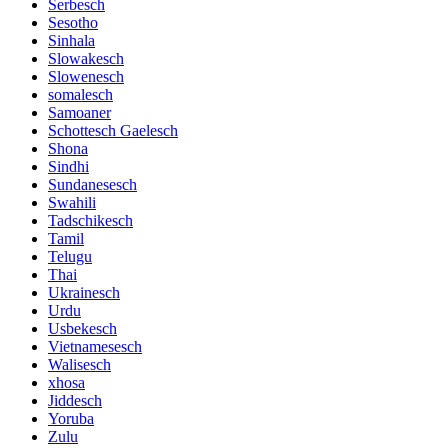
Serbesch
Sesotho
Sinhala
Slowakesch
Slowenesch
somalesch
Samoaner
Schottesch Gaelesch
Shona
Sindhi
Sundanesesch
Swahili
Tadschikesch
Tamil
Telugu
Thai
Ukrainesch
Urdu
Usbekesch
Vietnamesesch
Walisesch
xhosa
Jiddesch
Yoruba
Zulu