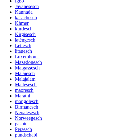
Igbo
Javanesesch
Kannada
kasachesch
Khmer
kurdesch
Kirgisesch
laténgesch
Lettesch
litauesch
Luxembou ..
Mazedonesch
Malgassesch
Malaiesch
Malajalam
Maltesesch
maoresch
Marathi
mongolesch
Birmanesch
Nepalesesch
Norweegesch
pashtu
Persesch
pundschabi