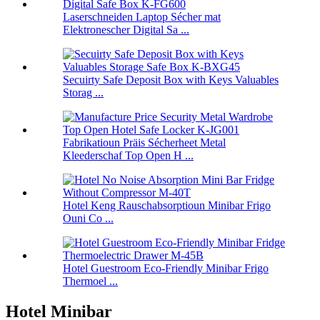
Laserschneiden Laptop Sécher mat
Elektronescher Digital Sa ...
Secuirty Safe Deposit Box with Keys Valuables
Storag ...
Fabrikatioun Präis Sécherheet Metal
Kleederschaf Top Open H ...
Hotel Keng Rauschabsorptioun Minibar Frigo
Ouni Co ...
Hotel Guestroom Eco-Friendly Minibar Frigo
Thermoel ...
Hotel Minibar