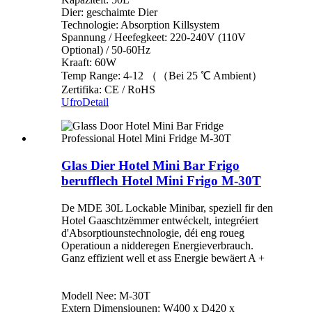
Dier: geschaimte Dier
Technologie: Absorption Killsystem
Spannung / Heefegkeet: 220-240V (110V
Optional) / 50-60Hz
Kraaft: 60W
Temp Range: 4-12 （（Bei 25 ℃ Ambient）
Zertifika: CE / RoHS
Ufro
Detail
Glas Dier Hotel Mini Bar Frigo
berufflech Hotel Mini Frigo M-30T
De MDE 30L Lockable Minibar, speziell fir den
Hotel Gaaschtzëmmer entwéckelt, integréiert
d'Absorptiounstechnologie, déi eng roueg
Operatioun a nidderegen Energieverbrauch.
Ganz effizient well et ass Energie bewäert A +
Modell Nee: M-30T
Extern Dimensiounen: W400 x D420 x