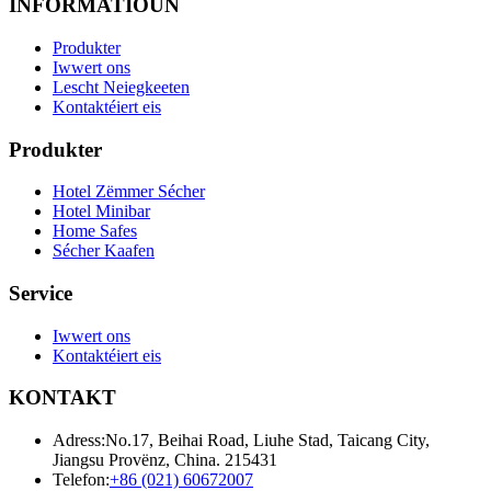
INFORMATIOUN
Produkter
Iwwert ons
Lescht Neiegkeeten
Kontaktéiert eis
Produkter
Hotel Zëmmer Sécher
Hotel Minibar
Home Safes
Sécher Kaafen
Service
Iwwert ons
Kontaktéiert eis
KONTAKT
Adress:
No.17, Beihai Road, Liuhe Stad, Taicang City,
Jiangsu Provënz, China. 215431
Telefon:
+86 (021) 60672007