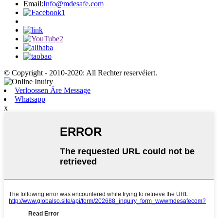
Email:
Info@mdesafe.com
© Copyright - 2010-2020: All Rechter reservéiert.
Verloossen Äre Message
Whatsapp
x