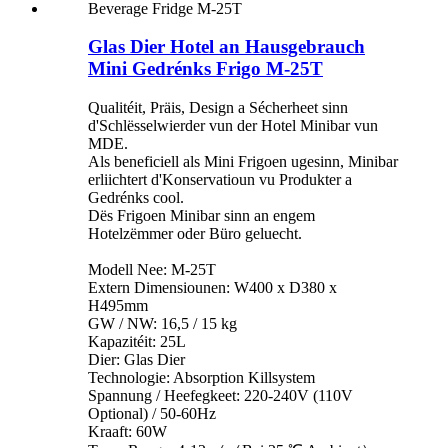
Glas Dier Hotel an Hausgebrauch
Mini Gedrénks Frigo M-25T
Qualitéit, Präis, Design a Sécherheet sinn
d'Schlësselwierder vun der Hotel Minibar vun
MDE.
Als beneficiell als Mini Frigoen ugesinn, Minibar
erliichtert d'Konservatioun vu Produkter a
Gedrénks cool.
Dës Frigoen Minibar sinn an engem
Hotelzëmmer oder Büro geluecht.
Modell Nee: M-25T
Extern Dimensiounen: W400 x D380 x
H495mm
GW / NW: 16,5 / 15 kg
Kapazitéit: 25L
Dier: Glas Dier
Technologie: Absorption Killsystem
Spannung / Heefegkeet: 220-240V (110V
Optional) / 50-60Hz
Kraaft: 60W