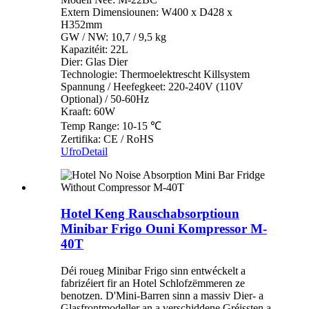
Extern Dimensiounen: W400 x D428 x
H352mm
GW / NW: 10,7 / 9,5 kg
Kapazitéit: 22L
Dier: Glas Dier
Technologie: Thermoelektrescht Killsystem
Spannung / Heefegkeet: 220-240V (110V
Optional) / 50-60Hz
Kraaft: 60W
Temp Range: 10-15 ℃
Zertifika: CE / RoHS
Ufro
Detail
Hotel Keng Rauschabsorptioun
Minibar Frigo Ouni Kompressor M-
40T
Déi roueg Minibar Frigo sinn entwéckelt a
fabrizéiert fir an Hotel Schlofzëmmeren ze
benotzen. D'Mini-Barren sinn a massiv Dier- a
Glasfrontmodeller an a verschiddene Gréissten a