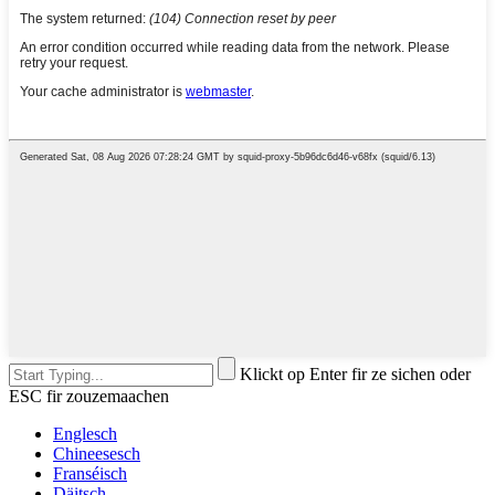
Klickt op Enter fir ze sichen oder
ESC fir zouzemaachen
Englesch
Chineesesch
Franséisch
Däitsch