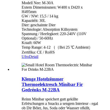
Modell Nee: M-30A
Extern Dimensiounen: W400 x D420 x
H495mm
GW / NW: 15,5 / 14 kg
Kapazitéit: 30L
Dier: geschaimte Dier
Technologie: Absorption Killsystem
Spannung / Heefegkeet: 220-240V (110V
Optional) / 50-60Hz
Kraaft: 60W
Temp Range: 4-12 （（Bei 25 ℃ Ambient）
Zertifika: CE / RoHS
Ufro
Detail
Klenge Hotelzëmmer
Thermoelektresch Minibar Fir
Gedrénks M-22BA
Reinn Minibar speichert gutt gekillte
Erfrëschungen a Snacks a sengem Interieur - egal
ob Dir Béier, Jus, Soda oder Waasser ofkillt,