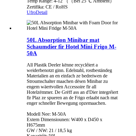
Temp Range: 4-12 （（Bei 25 ℃ Ambient）
Zertifika: CE / RoHS
Ufro
Detail
50L Absorption Minibar mat
Schaumdier fir Hotel Mini Frigo M-
50A
All Plastik Deeler kënne recycléiert a
weiderbenotzt ginn. Edelstahl, rostbeständeg
Materialien an en einfach ze bedreiwen de
Stroumschalter maachen dësen Minibar zu
engem wäertvollen Accessoire fir all
Hotelzëmmer. De Grëff ass an d'Dier integréiert
fir Plaz ze spueren an de Frigo erlaabt nach mat
enger schneller Bewegung opzemaachen.
Modell Nee: M-50A
Extern Dimensiounen: W400 x D450 x
H675mm
GW / NW: 21 / 18,5 kg
Kapazitéit: 50L