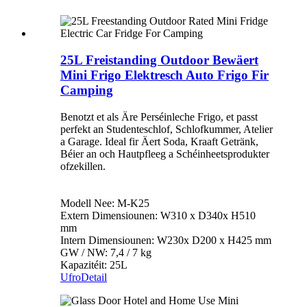
25L Freistanding Outdoor Bewäert
Mini Frigo Elektresch Auto Frigo Fir
Camping
Benotzt et als Äre Perséinleche Frigo, et passt
perfekt an Studenteschlof, Schlofkummer, Atelier
a Garage. Ideal fir Äert Soda, Kraaft Getränk,
Béier an och Hautpfleeg a Schéinheetsprodukter
ofzekillen.
Modell Nee: M-K25
Extern Dimensiounen: W310 x D340x H510
mm
Intern Dimensiounen: W230x D200 x H425 mm
GW / NW: 7,4 / 7 kg
Kapazitéit: 25L
Ufro
Detail