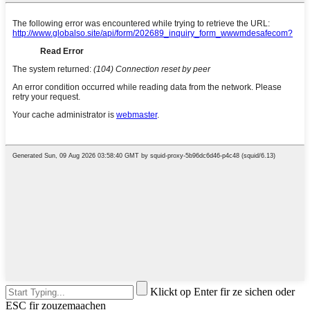
Klickt op Enter fir ze sichen oder
ESC fir zouzemaachen