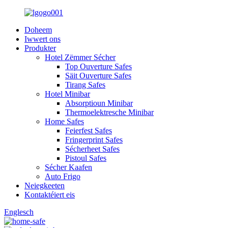
Doheem
Iwwert ons
Produkter
Hotel Zëmmer Sécher
Top Ouverture Safes
Säit Ouverture Safes
Tirang Safes
Hotel Minibar
Absorptioun Minibar
Thermoelektresche Minibar
Home Safes
Feierfest Safes
Fringerprint Safes
Sécherheet Safes
Pistoul Safes
Sécher Kaafen
Auto Frigo
Neiegkeeten
Kontaktéiert eis
Englesch