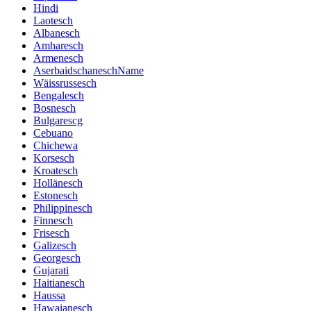
Hindi
Laotesch
Albanesch
Amharesch
Armenesch
AserbaidschaneschName
Wäissrussesch
Bengalesch
Bosnesch
Bulgarescg
Cebuano
Chichewa
Korsesch
Kroatesch
Hollänesch
Estonesch
Philippinesch
Finnesch
Frisesch
Galizesch
Georgesch
Gujarati
Haitianesch
Haussa
Hawaianesch