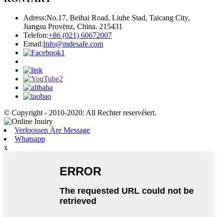
Adress:
No.17, Beihai Road, Liuhe Stad, Taicang City,
Jiangsu Provënz, China. 215431
Telefon:
+86 (021) 60672007
Email:
Info@mdesafe.com
© Copyright - 2010-2020: All Rechter reservéiert.
Verloossen Äre Message
Whatsapp
x