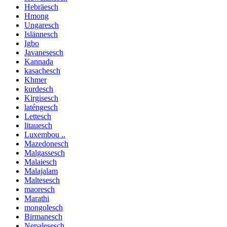
Hebräesch
Hmong
Ungaresch
Islännesch
Igbo
Javanesesch
Kannada
kasachesch
Khmer
kurdesch
Kirgisesch
laténgesch
Lettesch
litauesch
Luxembou ..
Mazedonesch
Malgassesch
Malaiesch
Malajalam
Maltesesch
maoresch
Marathi
mongolesch
Birmanesch
Nepalesesch