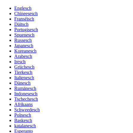
Englesch
Chineesesch
Franséisch
Däitsch
Portugisesch
Spuenesch
Russesch
Japanesch
Koreanesch
Arabesch
Iresch
Griichesch
Tierkesch
Italienesch
Dänesch
Rumänesch
Indonesesch
Tschechesch
Afrikaans
Schweedesch
Polnesch
Baskesch
katalanesch
Esperanto