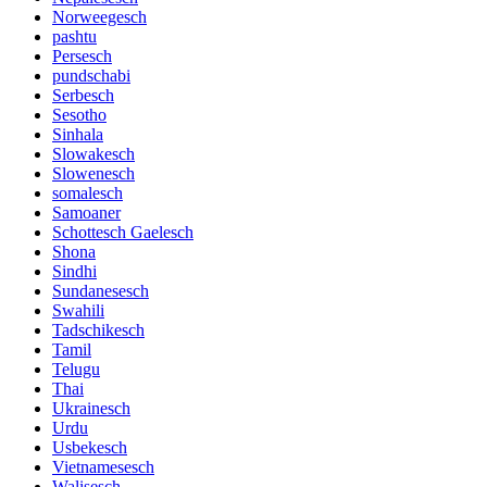
Norweegesch
pashtu
Persesch
pundschabi
Serbesch
Sesotho
Sinhala
Slowakesch
Slowenesch
somalesch
Samoaner
Schottesch Gaelesch
Shona
Sindhi
Sundanesesch
Swahili
Tadschikesch
Tamil
Telugu
Thai
Ukrainesch
Urdu
Usbekesch
Vietnamesesch
Walisesch