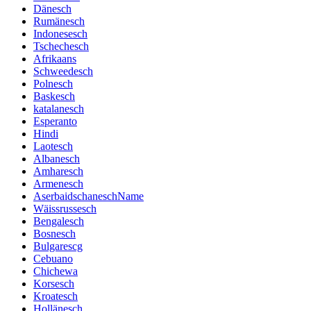
Dänesch
Rumänesch
Indonesesch
Tschechesch
Afrikaans
Schweedesch
Polnesch
Baskesch
katalanesch
Esperanto
Hindi
Laotesch
Albanesch
Amharesch
Armenesch
AserbaidschaneschName
Wäissrussesch
Bengalesch
Bosnesch
Bulgarescg
Cebuano
Chichewa
Korsesch
Kroatesch
Hollänesch