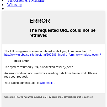
Verloossen Äre Message
Whatsapp
x