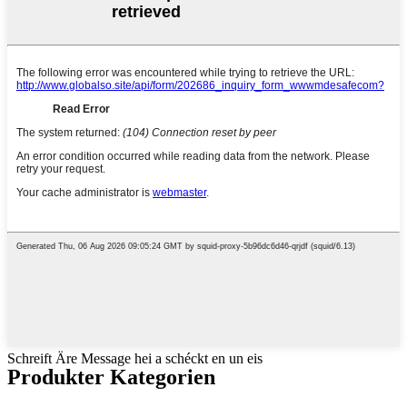
Schreift Äre Message hei a schéckt en un eis
Produkter Kategorien