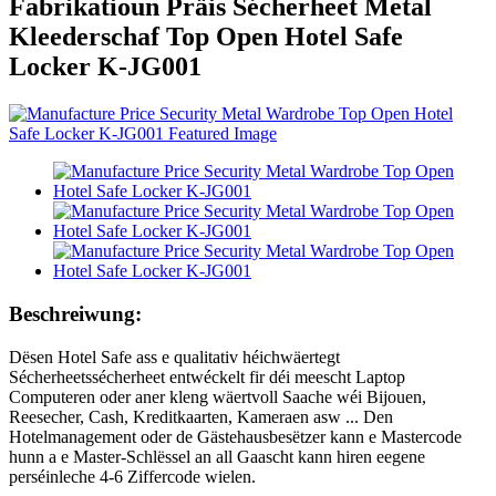
Fabrikatioun Präis Sécherheet Metal
Kleederschaf Top Open Hotel Safe
Locker K-JG001
Beschreiwung:
Dësen Hotel Safe ass e qualitativ héichwäertegt
Sécherheetssécherheet entwéckelt fir déi meescht Laptop
Computeren oder aner kleng wäertvoll Saache wéi Bijouen,
Reesecher, Cash, Kreditkaarten, Kameraen asw ... Den
Hotelmanagement oder de Gästehausbesëtzer kann e Mastercode
hunn a e Master-Schlëssel an all Gaascht kann hiren eegene
perséinleche 4-6 Ziffercode wielen.