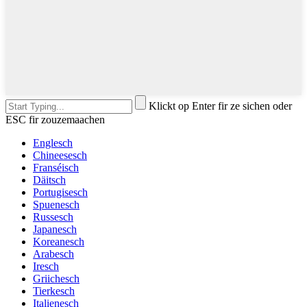
Klickt op Enter fir ze sichen oder
ESC fir zouzemaachen
Englesch
Chineesesch
Franséisch
Däitsch
Portugisesch
Spuenesch
Russesch
Japanesch
Koreanesch
Arabesch
Iresch
Griichesch
Tierkesch
Italienesch