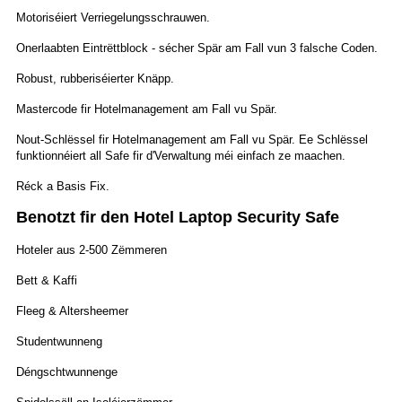
Motoriséiert Verriegelungsschrauwen.
Onerlaabten Eintrëttblock - sécher Spär am Fall vun 3 falsche Coden.
Robust, rubberiséierter Knäpp.
Mastercode fir Hotelmanagement am Fall vu Spär.
Nout-Schlëssel fir Hotelmanagement am Fall vu Spär. Ee Schlëssel
funktionnéiert all Safe fir d'Verwaltung méi einfach ze maachen.
Réck a Basis Fix.
Benotzt fir den Hotel Laptop Security Safe
Hoteler aus 2-500 Zëmmeren
Bett & Kaffi
Fleeg & Altersheemer
Studentwunneng
Déngschtwunnenge