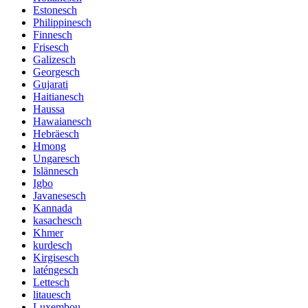
Estonesch
Philippinesch
Finnesch
Frisesch
Galizesch
Georgesch
Gujarati
Haitianesch
Haussa
Hawaianesch
Hebräesch
Hmong
Ungaresch
Islännesch
Igbo
Javanesesch
Kannada
kasachesch
Khmer
kurdesch
Kirgisesch
laténgesch
Lettesch
litauesch
Luxembou ..