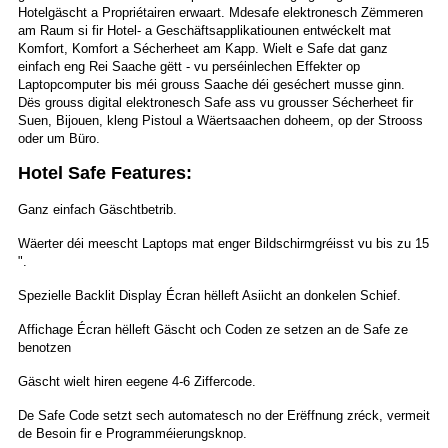
Hotelgäscht a Propriétairen erwaart. Mdesafe elektronesch Zëmmeren
am Raum si fir Hotel- a Geschäftsapplikatiounen entwéckelt mat
Komfort, Komfort a Sécherheet am Kapp. Wielt e Safe dat ganz
einfach eng Rei Saache gëtt - vu perséinlechen Effekter op
Laptopcomputer bis méi grouss Saache déi geséchert musse ginn.
Dës grouss digital elektronesch Safe ass vu grousser Sécherheet fir
Suen, Bijouen, kleng Pistoul a Wäertsaachen doheem, op der Strooss
oder um Büro.
Hotel Safe Features:
Ganz einfach Gäschtbetrib.
Wäerter déi meescht Laptops mat enger Bildschirmgréisst vu bis zu 15
".
Spezielle Backlit Display Écran hëlleft Asiicht an donkelen Schief.
Affichage Écran hëlleft Gäscht och Coden ze setzen an de Safe ze
benotzen
Gäscht wielt hiren eegene 4-6 Ziffercode.
De Safe Code setzt sech automatesch no der Erëffnung zréck, vermeit
de Besoin fir e Programméierungsknop.