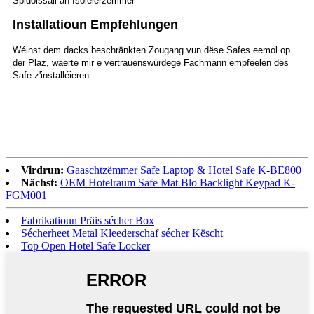
Spidolssäll an Isoléierzëmmer
Installatioun Empfehlungen
Wéinst dem dacks beschränkten Zougang vun dëse Safes eemol op
der Plaz, wäerte mir e vertrauenswürdege Fachmann empfeelen dës
Safe z'installéieren.
Virdrun:
Gaaschtzëmmer Safe Laptop & Hotel Safe K-BE800
Nächst:
OEM Hotelraum Safe Mat Blo Backlight Keypad K-
FGM001
Fabrikatioun Präis sécher Box
Sécherheet Metal Kleederschaf sécher Këscht
Top Open Hotel Safe Locker