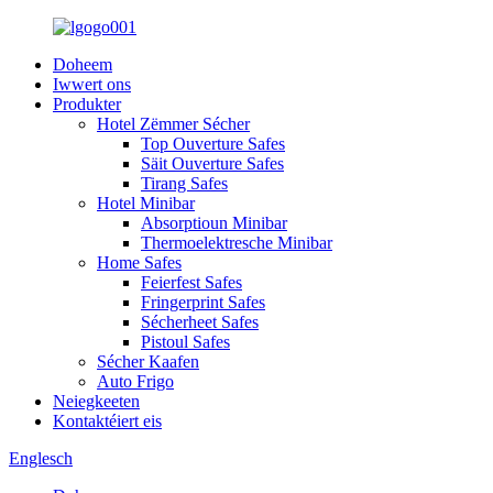
Doheem
Iwwert ons
Produkter
Hotel Zëmmer Sécher
Top Ouverture Safes
Säit Ouverture Safes
Tirang Safes
Hotel Minibar
Absorptioun Minibar
Thermoelektresche Minibar
Home Safes
Feierfest Safes
Fringerprint Safes
Sécherheet Safes
Pistoul Safes
Sécher Kaafen
Auto Frigo
Neiegkeeten
Kontaktéiert eis
Englesch