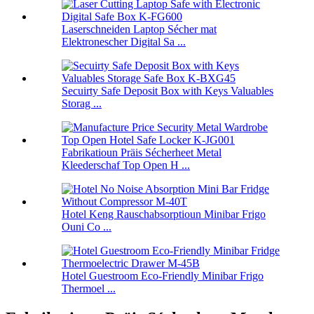
Laserschneiden Laptop Sécher mat
Elektronescher Digital Sa ...
Secuirty Safe Deposit Box with Keys Valuables
Storag ...
Fabrikatioun Präis Sécherheet Metal
Kleederschaf Top Open H ...
Hotel Keng Rauschabsorptioun Minibar Frigo
Ouni Co ...
Hotel Guestroom Eco-Friendly Minibar Frigo
Thermoel ...