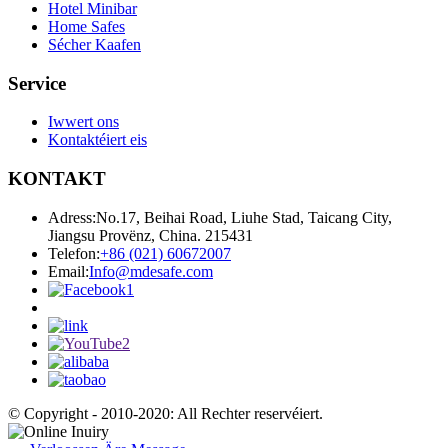
Hotel Minibar
Home Safes
Sécher Kaafen
Service
Iwwert ons
Kontaktéiert eis
KONTAKT
Adress:
No.17, Beihai Road, Liuhe Stad, Taicang City,
Jiangsu Provënz, China. 215431
Telefon:
+86 (021) 60672007
Email:
Info@mdesafe.com
© Copyright - 2010-2020: All Rechter reservéiert.