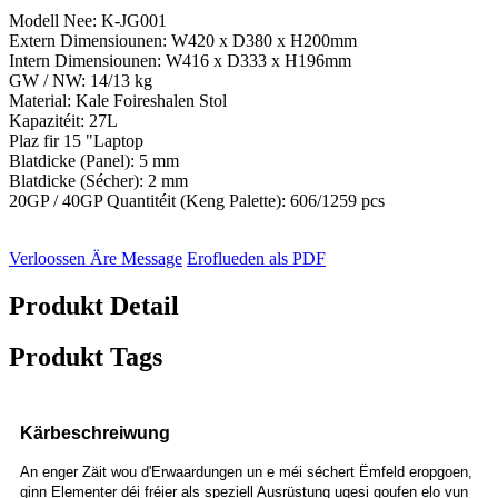
Modell Nee: K-JG001
Extern Dimensiounen: W420 x D380 x H200mm
Intern Dimensiounen: W416 x D333 x H196mm
GW / NW: 14/13 kg
Material: Kale Foireshalen Stol
Kapazitéit: 27L
Plaz fir 15 "Laptop
Blatdicke (Panel): 5 mm
Blatdicke (Sécher): 2 mm
20GP / 40GP Quantitéit (Keng Palette): 606/1259 pcs
Verloossen Äre Message
Eroflueden als PDF
Produkt Detail
Produkt Tags
Kärbeschreiwung
An enger Zäit wou d'Erwaardungen un e méi séchert Ëmfeld eropgoen,
ginn Elementer déi fréier als speziell Ausrüstung ugesi goufen elo vun