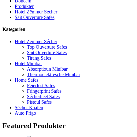
Doheem
Produkter
Hotel Zëmmer Sécher
Säit Ouverture Safes
Kategorien
Hotel Zëmmer Sécher
Top Ouverture Safes
Säit Ouverture Safes
Tirang Safes
Hotel Minibar
Absorptioun Minibar
Thermoelektresche Minibar
Home Safes
Feierfest Safes
Fringerprint Safes
Sécherheet Safes
Pistoul Safes
Sécher Kaafen
Auto Frigo
Featured Produkter