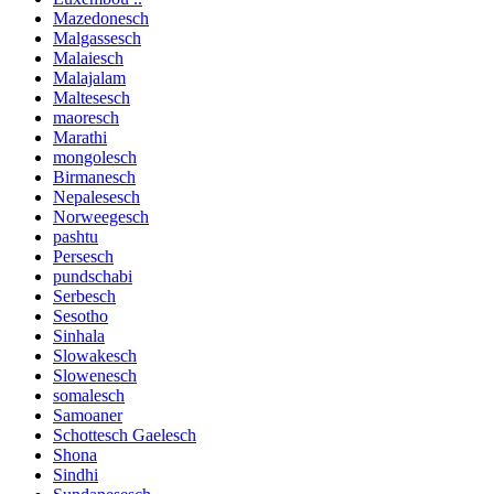
Mazedonesch
Malgassesch
Malaiesch
Malajalam
Maltesesch
maoresch
Marathi
mongolesch
Birmanesch
Nepalesesch
Norweegesch
pashtu
Persesch
pundschabi
Serbesch
Sesotho
Sinhala
Slowakesch
Slowenesch
somalesch
Samoaner
Schottesch Gaelesch
Shona
Sindhi