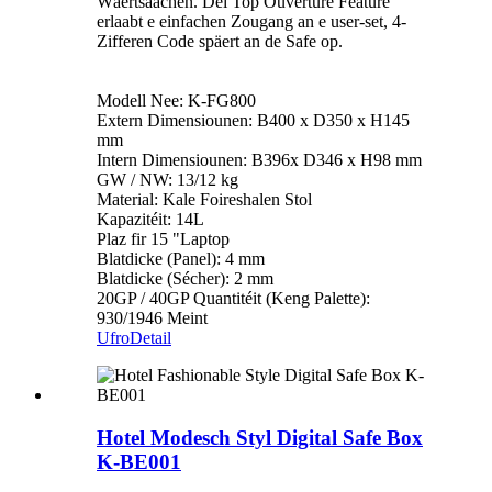
Wäertsaachen. Déi Top Ouverture Feature
erlaabt e einfachen Zougang an e user-set, 4-
Zifferen Code späert an de Safe op.
Modell Nee: K-FG800
Extern Dimensiounen: B400 x D350 x H145
mm
Intern Dimensiounen: B396x D346 x H98 mm
GW / NW: 13/12 kg
Material: Kale Foireshalen Stol
Kapazitéit: 14L
Plaz fir 15 "Laptop
Blatdicke (Panel): 4 mm
Blatdicke (Sécher): 2 mm
20GP / 40GP Quantitéit (Keng Palette):
930/1946 Meint
Ufro
Detail
Hotel Modesch Styl Digital Safe Box
K-BE001