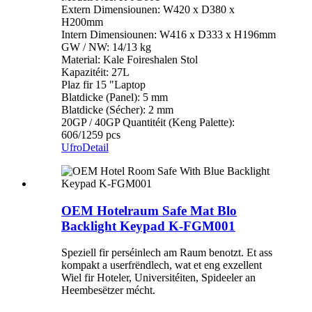
Extern Dimensiounen: W420 x D380 x
H200mm
Intern Dimensiounen: W416 x D333 x H196mm
GW / NW: 14/13 kg
Material: Kale Foireshalen Stol
Kapazitéit: 27L
Plaz fir 15 "Laptop
Blatdicke (Panel): 5 mm
Blatdicke (Sécher): 2 mm
20GP / 40GP Quantitéit (Keng Palette):
606/1259 pcs
Ufro
Detail
OEM Hotelraum Safe Mat Blo
Backlight Keypad K-FGM001
Speziell fir perséinlech am Raum benotzt. Et ass
kompakt a userfrëndlech, wat et eng exzellent
Wiel fir Hoteler, Universitéiten, Spideeler an
Heembesëtzer mécht.