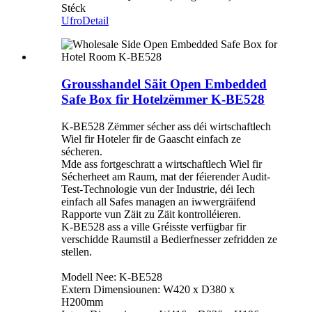
Stéck
Ufro
Detail
Grousshandel Säit Open Embedded
Safe Box fir Hotelzëmmer K-BE528
K-BE528 Zëmmer sécher ass déi wirtschaftlech
Wiel fir Hoteler fir de Gaascht einfach ze
sécheren.
Mde ass fortgeschratt a wirtschaftlech Wiel fir
Sécherheet am Raum, mat der féierender Audit-
Test-Technologie vun der Industrie, déi Iech
einfach all Safes managen an iwwergräifend
Rapporte vun Zäit zu Zäit kontrolléieren.
K-BE528 ass a ville Gréisste verfügbar fir
verschidde Raumstil a Bedierfnesser zefridden ze
stellen.
Modell Nee: K-BE528
Extern Dimensiounen: W420 x D380 x
H200mm