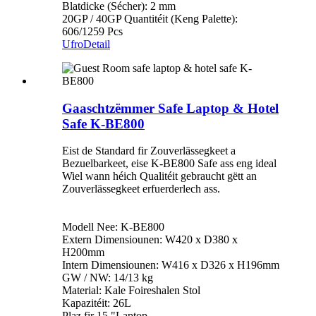
Blatdicke (Sécher): 2 mm
20GP / 40GP Quantitéit (Keng Palette):
606/1259 Pcs
Ufro
Detail
Gaaschtzëmmer Safe Laptop & Hotel
Safe K-BE800
Eist de Standard fir Zouverlässegkeet a
Bezuelbarkeet, eise K-BE800 Safe ass eng ideal
Wiel wann héich Qualitéit gebraucht gëtt an
Zouverlässegkeet erfuerderlech ass.
Modell Nee: K-BE800
Extern Dimensiounen: W420 x D380 x
H200mm
Intern Dimensiounen: W416 x D326 x H196mm
GW / NW: 14/13 kg
Material: Kale Foireshalen Stol
Kapazitéit: 26L
Plaz fir 15 "Laptop