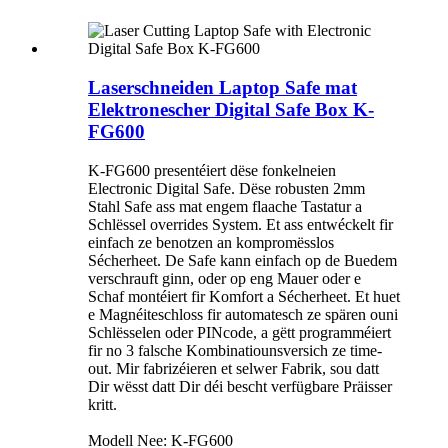
Laserschneiden Laptop Safe mat
Elektronescher Digital Safe Box K-
FG600
K-FG600 presentéiert dëse fonkelneien
Electronic Digital Safe. Dëse robusten 2mm
Stahl Safe ass mat engem flaache Tastatur a
Schlëssel overrides System. Et ass entwéckelt fir
einfach ze benotzen an kompromësslos
Sécherheet. De Safe kann einfach op de Buedem
verschrauft ginn, oder op eng Mauer oder e
Schaf montéiert fir Komfort a Sécherheet. Et huet
e Magnéiteschloss fir automatesch ze spären ouni
Schlësselen oder PINcode, a gëtt programméiert
fir no 3 falsche Kombinatiounsversich ze time-
out. Mir fabrizéieren et selwer Fabrik, sou datt
Dir wësst datt Dir déi bescht verfügbare Präisser
kritt.
Modell Nee: K-FG600