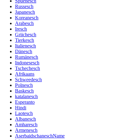
Spuenesch
Russesch
Japanesch
Koreanesch
Arabesch
Iresch
Griichesch
Tierkesch
Italienesch
Dänesch
Rumänesch
Indonesesch
Tschechesch
Afrikaans
Schweedesch
Polnesch
Baskesch
katalanesch
Esperanto
Hindi
Laotesch
Albanesch
Amharesch
Armenesch
AserbaidschaneschName