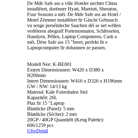
De Mde Safe ass a ville Hoteler uechter China
installéiert, dorënner Hyatt, Marriott, Sheraton,
Four Seasons a méi. De Mde Safe ass an Hotel /
Motel Zëmmer installéiert fir Gäscht Gebrauch
vu senge perséinleche Saachen déi se net wëllen
verléieren abegraff Portemonnaien, Schlësselen,
Handyen, Pëllen, Laptop Computeren, Cash a
méi. Dëse Safe ass 15 "breet, perfekt fir e
Laptopcomputer fir dobannen ze passen.
Modell Nee: K-BE001
Extern Dimensiounen: W420 x D380 x
H200mm
Intern Dimensiounen: W416 x D326 x H196mm
GW / NW: 14/13 kg
Material: Kale Foireshalen Stol
Kapazitéit: 26L
Plaz fir 15 "Laptop
Blatdicke (Panel): 5 mm
Blatdicke (Sécher): 2 mm
20GP / 40GP Quantitéit (Keng Palette):
606/1259 pcs
Ufro
Detail