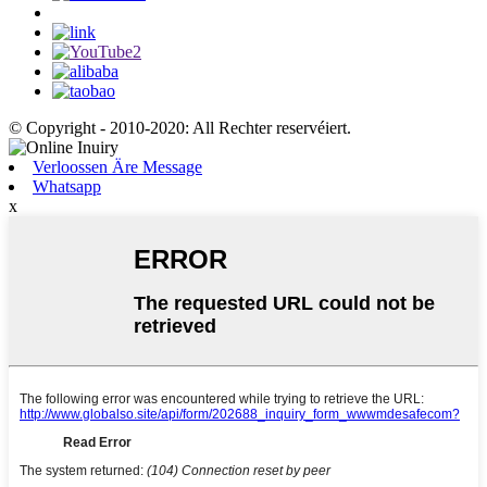
© Copyright - 2010-2020: All Rechter reservéiert.
Verloossen Äre Message
Whatsapp
x