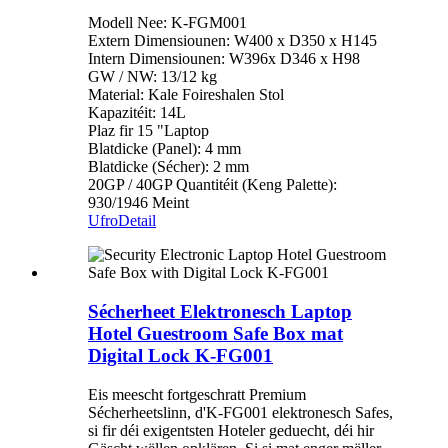
Modell Nee: K-FGM001
Extern Dimensiounen: W400 x D350 x H145
Intern Dimensiounen: W396x D346 x H98
GW / NW: 13/12 kg
Material: Kale Foireshalen Stol
Kapazitéit: 14L
Plaz fir 15 "Laptop
Blatdicke (Panel): 4 mm
Blatdicke (Sécher): 2 mm
20GP / 40GP Quantitéit (Keng Palette):
930/1946 Meint
Ufro
Detail
Sécherheet Elektronesch Laptop
Hotel Guestroom Safe Box mat
Digital Lock K-FG001
Eis meescht fortgeschratt Premium
Sécherheetslinn, d'K-FG001 elektronesch Safes,
si fir déi exigentsten Hoteler geduecht, déi hir