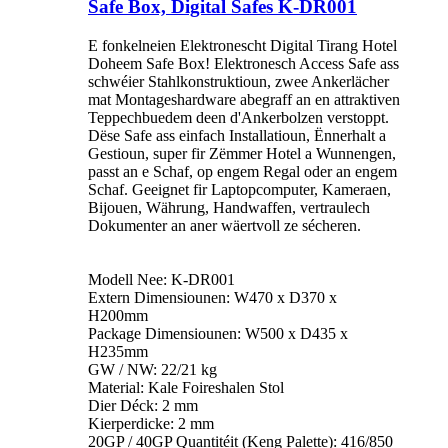
Safe Box, Digital Safes K-DR001
E fonkelneien Elektronescht Digital Tirang Hotel
Doheem Safe Box! Elektronesch Access Safe ass
schwéier Stahlkonstruktioun, zwee Ankerlächer
mat Montageshardware abegraff an en attraktiven
Teppechbuedem deen d'Ankerbolzen verstoppt.
Dëse Safe ass einfach Installatioun, Ënnerhalt a
Gestioun, super fir Zëmmer Hotel a Wunnengen,
passt an e Schaf, op engem Regal oder an engem
Schaf. Geeignet fir Laptopcomputer, Kameraen,
Bijouen, Währung, Handwaffen, vertraulech
Dokumenter an aner wäertvoll ze sécheren.
Modell Nee: K-DR001
Extern Dimensiounen: W470 x D370 x
H200mm
Package Dimensiounen: W500 x D435 x
H235mm
GW / NW: 22/21 kg
Material: Kale Foireshalen Stol
Dier Déck: 2 mm
Kierperdicke: 2 mm
20GP / 40GP Quantitéit (Keng Palette): 416/850