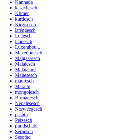
Kannada
kasachesch
Khmer
kurdesch
Kirgisesch
laténgesch
Lettesch
litauesch
Luxembou ..
Mazedonesch
Malgassesch
Malaiesch
Malajalam
Maltesesch
maoresch
Marathi
mongolesch
Birmanesch
Nepalesesch
Norweegesch
pashtu
Persesch
pundschabi
Serbesch
Sesotho