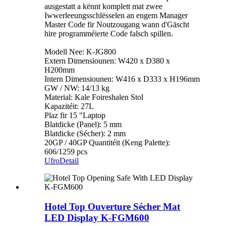
ausgestatt a kënnt komplett mat zwee
Iwwerleeungsschlësselen an engem Manager
Master Code fir Noutzougang wann d'Gäscht
hire programméierte Code falsch spillen.
Modell Nee: K-JG800
Extern Dimensiounen: W420 x D380 x
H200mm
Intern Dimensiounen: W416 x D333 x H196mm
GW / NW: 14/13 kg
Material: Kale Foireshalen Stol
Kapazitéit: 27L
Plaz fir 15 "Laptop
Blatdicke (Panel): 5 mm
Blatdicke (Sécher): 2 mm
20GP / 40GP Quantitéit (Keng Palette):
606/1259 pcs
Ufro
Detail
Hotel Top Ouverture Sécher Mat
LED Display K-FGM600