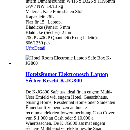
Intern Dimensiounen: W416 x D326 x H196mm
GW / NW: 14/13 kg
Material: Kale Foireshalen Stol
Kapazitéit: 26L
Plaz fir 15 "Laptop.
Blatdicke (Panel): 5 mm
Blatdicke (Sécher): 2 mm
20GP / 40GP Quantitéit (Keng Palette):
606/1259 pcs
Ufro
Detail
Hotelzëmmer Elektronesch Laptop
Sécher Këscht K-JG800
De K-JG800 Safe ass ideal fir an engem Multi-
User Ëmfeld wéi engem Hotel, Gaaschthaus,
Nusing Home, Residential Home oder Studenten
Ënnerkonft ze benotzen an huet e
recommandéierten Iwwernuechtung Cash Cover
vun $ 1.000 an Cash oder $ 10.000 a
Wäertsaachen. De K-JG800 ass mat engem
séchere Multibenotzer elektronesche Spär