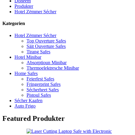
Doheem
Produkter
Hotel Zëmmer Sécher
Kategorien
Hotel Zëmmer Sécher
Top Ouverture Safes
Säit Ouverture Safes
Tirang Safes
Hotel Minibar
Absorptioun Minibar
Thermoelektresche Minibar
Home Safes
Feierfest Safes
Fringerprint Safes
Sécherheet Safes
Pistoul Safes
Sécher Kaafen
Auto Frigo
Featured Produkter