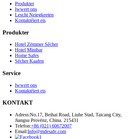
Produkter
Iwwert ons
Lescht Neiegkeeten
Kontaktéiert eis
Produkter
Hotel Zëmmer Sécher
Hotel Minibar
Home Safes
Sécher Kaafen
Service
Iwwert ons
Kontaktéiert eis
KONTAKT
Adress:
No.17, Beihai Road, Liuhe Stad, Taicang City,
Jiangsu Provënz, China. 215431
Telefon:
+86 (021) 60672007
Email:
Info@mdesafe.com