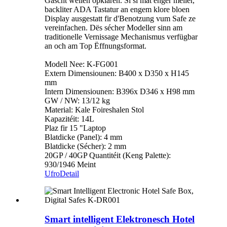
Gäscht wëllen opklären. Si si mat enger mëller,
backliter ADA Tastatur an engem klore bloen
Display ausgestatt fir d'Benotzung vum Safe ze
vereinfachen. Dës sécher Modeller sinn am
traditionelle Vernissage Mechanismus verfügbar
an och am Top Ëffnungsformat.
Modell Nee: K-FG001
Extern Dimensiounen: B400 x D350 x H145
mm
Intern Dimensiounen: B396x D346 x H98 mm
GW / NW: 13/12 kg
Material: Kale Foireshalen Stol
Kapazitéit: 14L
Plaz fir 15 "Laptop
Blatdicke (Panel): 4 mm
Blatdicke (Sécher): 2 mm
20GP / 40GP Quantitéit (Keng Palette):
930/1946 Meint
Ufro
Detail
Smart intelligent Elektronesch Hotel