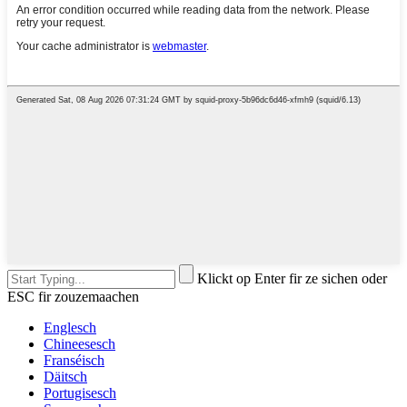
Klickt op Enter fir ze sichen oder
ESC fir zouzemaachen
Englesch
Chineesesch
Franséisch
Däitsch
Portugisesch