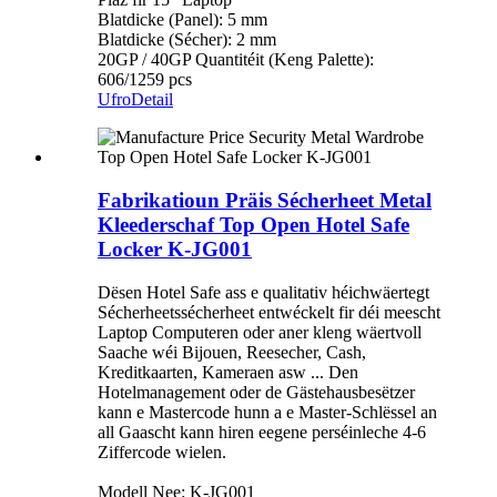
Blatdicke (Panel): 5 mm
Blatdicke (Sécher): 2 mm
20GP / 40GP Quantitéit (Keng Palette):
606/1259 pcs
Ufro
Detail
Fabrikatioun Präis Sécherheet Metal
Kleederschaf Top Open Hotel Safe
Locker K-JG001
Dësen Hotel Safe ass e qualitativ héichwäertegt
Sécherheetssécherheet entwéckelt fir déi meescht
Laptop Computeren oder aner kleng wäertvoll
Saache wéi Bijouen, Reesecher, Cash,
Kreditkaarten, Kameraen asw ... Den
Hotelmanagement oder de Gästehausbesëtzer
kann e Mastercode hunn a e Master-Schlëssel an
all Gaascht kann hiren eegene perséinleche 4-6
Ziffercode wielen.
Modell Nee: K-JG001