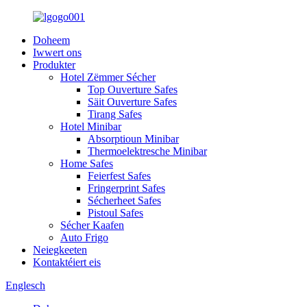
Doheem
Iwwert ons
Produkter
Hotel Zëmmer Sécher
Top Ouverture Safes
Säit Ouverture Safes
Tirang Safes
Hotel Minibar
Absorptioun Minibar
Thermoelektresche Minibar
Home Safes
Feierfest Safes
Fringerprint Safes
Sécherheet Safes
Pistoul Safes
Sécher Kaafen
Auto Frigo
Neiegkeeten
Kontaktéiert eis
Englesch