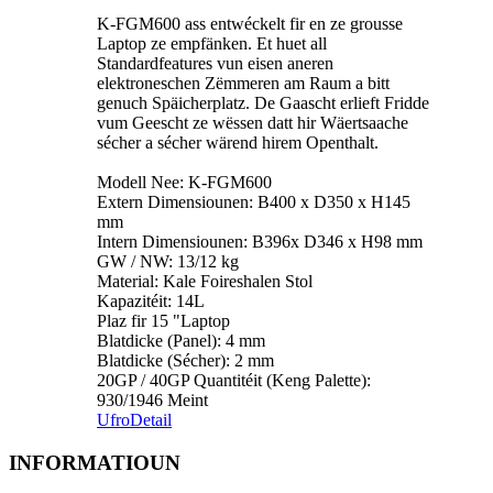
K-FGM600 ass entwéckelt fir en ze grousse
Laptop ze empfänken. Et huet all
Standardfeatures vun eisen aneren
elektroneschen Zëmmeren am Raum a bitt
genuch Späicherplatz. De Gaascht erlieft Fridde
vum Geescht ze wëssen datt hir Wäertsaache
sécher a sécher wärend hirem Openthalt.
Modell Nee: K-FGM600
Extern Dimensiounen: B400 x D350 x H145
mm
Intern Dimensiounen: B396x D346 x H98 mm
GW / NW: 13/12 kg
Material: Kale Foireshalen Stol
Kapazitéit: 14L
Plaz fir 15 "Laptop
Blatdicke (Panel): 4 mm
Blatdicke (Sécher): 2 mm
20GP / 40GP Quantitéit (Keng Palette):
930/1946 Meint
Ufro
Detail
INFORMATIOUN