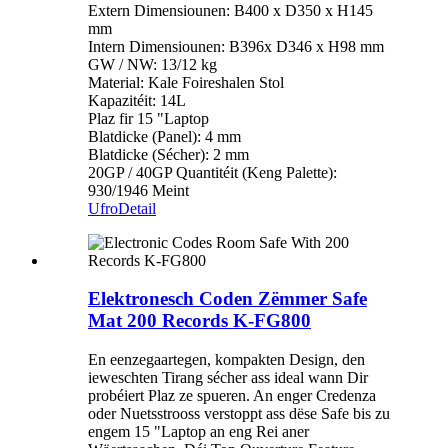
Extern Dimensiounen: B400 x D350 x H145
mm
Intern Dimensiounen: B396x D346 x H98 mm
GW / NW: 13/12 kg
Material: Kale Foireshalen Stol
Kapazitéit: 14L
Plaz fir 15 "Laptop
Blatdicke (Panel): 4 mm
Blatdicke (Sécher): 2 mm
20GP / 40GP Quantitéit (Keng Palette):
930/1946 Meint
Ufro
Detail
Elektronesch Coden Zëmmer Safe
Mat 200 Records K-FG800
En eenzegaartegen, kompakten Design, den
ieweschten Tirang sécher ass ideal wann Dir
probéiert Plaz ze spueren. An enger Credenza
oder Nuetsstrooss verstoppt ass dëse Safe bis zu
engem 15 "Laptop an eng Rei aner