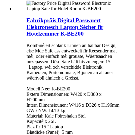
Fabrikpräis Digital Passwuert
Elektronesch Laptop Sécher fir
Hotelzëmmer K-BE200
Kombinéiert schlank Linnen an haltbar Design,
eise Mde Safe ass entwéckelt fir Reesender mat
méi, oder einfach méi grousse, Wäertsaachen
unzepassen. Dëse Safe hält bis zu engem 15
"Laptop, wéi och verschidde Elektronik,
Kameraen, Portemonnaie, Bijouen an all aner
wäertvoll ähnlech a Gréisst.
Modell Nee: K-BE200
Extern Dimensiounen: W420 x D380 x
H200mm
Intern Dimensiounen: W416 x D326 x H196mm
GW / NW: 14/13 kg
Material: Kale Foireshalen Stol
Kapazitéit: 26L
Plaz fir 15 "Laptop
Blatdicke (Panel): 5 mm