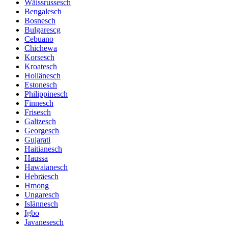
Wäissrussesch
Bengalesch
Bosnesch
Bulgarescg
Cebuano
Chichewa
Korsesch
Kroatesch
Hollänesch
Estonesch
Philippinesch
Finnesch
Frisesch
Galizesch
Georgesch
Gujarati
Haitianesch
Haussa
Hawaianesch
Hebräesch
Hmong
Ungaresch
Islännesch
Igbo
Javanesesch