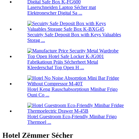
Laserschneiden Laptop Sécher mat
Elektronescher Digital Sa ...
Secuirty Safe Deposit Box with Keys Valuables
Storag ...
Fabrikatioun Präis Sécherheet Metal
Kleederschaf Top Open H ...
Hotel Keng Rauschabsorptioun Minibar Frigo
Ouni Co ...
Hotel Guestroom Eco-Friendly Minibar Frigo
Thermoel ...
Hotel Zëmmer Sécher