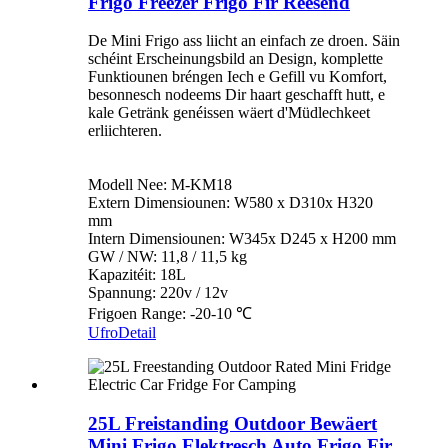
Frigo Freezer Frigo Fir Reesend
De Mini Frigo ass liicht an einfach ze droen. Säin
schéint Erscheinungsbild an Design, komplette
Funktiounen bréngen Iech e Gefill vu Komfort,
besonnesch nodeems Dir haart geschafft hutt, e
kale Getränk genéissen wäert d'Müdlechkeet
erliichteren.
Modell Nee: M-KM18
Extern Dimensiounen: W580 x D310x H320
mm
Intern Dimensiounen: W345x D245 x H200 mm
GW / NW: 11,8 / 11,5 kg
Kapazitéit: 18L
Spannung: 220v / 12v
Frigoen Range: -20-10 ℃
Ufro
Detail
25L Freistanding Outdoor Bewäert
Mini Frigo Elektresch Auto Frigo Fir