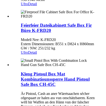
Ufro
Detail
Feierfeier Dateikabinett Safe Box Fir
Büro K-FRD20
Modell Nee: K-FRD20
Extern Dimensiounen: B551 x D824 x H860mm
GW / NW: 251/232 kg
Ufro
Detail
Kleng Pistoul Box Mat
Kombinatiounssperre Hand Pistoul
Safe Box CH-45C
Är Pistoul, Cash an aner Wäertsaachen sécher
ofgespaart ze halen ass vun onschätzbarem. Keen
wëll hir Waffen an den Hänn vun der falscher