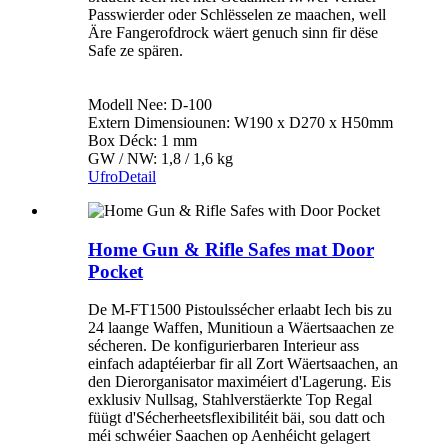
Passwierder oder Schlësselen ze maachen, well
Äre Fangerofdrock wäert genuch sinn fir dëse
Safe ze spären.
Modell Nee: D-100
Extern Dimensiounen: W190 x D270 x H50mm
Box Déck: 1 mm
GW / NW: 1,8 / 1,6 kg
Ufro
Detail
Home Gun & Rifle Safes mat Door
Pocket
De M-FT1500 Pistoulssécher erlaabt Iech bis zu
24 laange Waffen, Munitioun a Wäertsaachen ze
sécheren. De konfigurierbaren Interieur ass
einfach adaptéierbar fir all Zort Wäertsaachen, an
den Dierorganisator maximéiert d'Lagerung. Eis
exklusiv Nullsag, Stahlverstäerkte Top Regal
füügt d'Sécherheetsflexibilitéit bäi, sou datt och
méi schwéier Saachen op Aenhéicht gelagert