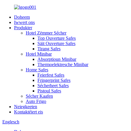
Doheem
Iwwert ons
Produkter
Hotel Zëmmer Sécher
Top Ouverture Safes
Säit Ouverture Safes
Tirang Safes
Hotel Minibar
Absorptioun Minibar
Thermoelektresche Minibar
Home Safes
Feierfest Safes
Fringerprint Safes
Sécherheet Safes
Pistoul Safes
Sécher Kaafen
Auto Frigo
Neiegkeeten
Kontaktéiert eis
Englesch