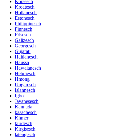
Korsesch
Kroatesch
Hollänesch
Estonesch
Philippinesch
Finnesch
Frisesch
Galizesch
Georgesch
Gujarati
Haitianesch
Haussa
Hawaianesch
Hebräesch
Hmong
Ungaresch
Islännesch
Igbo
Javanesesch
Kannada
kasachesch
Khmer
kurdesch
Kirgisesch
laténgesch