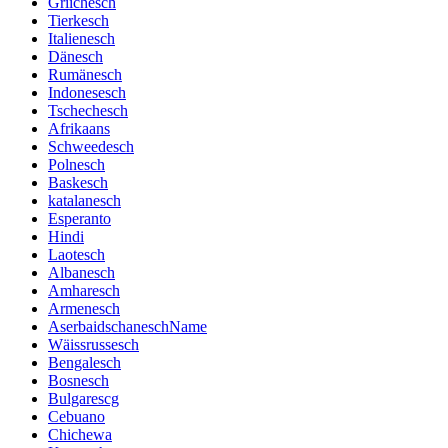
Griichesch
Tierkesch
Italienesch
Dänesch
Rumänesch
Indonesesch
Tschechesch
Afrikaans
Schweedesch
Polnesch
Baskesch
katalanesch
Esperanto
Hindi
Laotesch
Albanesch
Amharesch
Armenesch
AserbaidschaneschName
Wäissrussesch
Bengalesch
Bosnesch
Bulgarescg
Cebuano
Chichewa