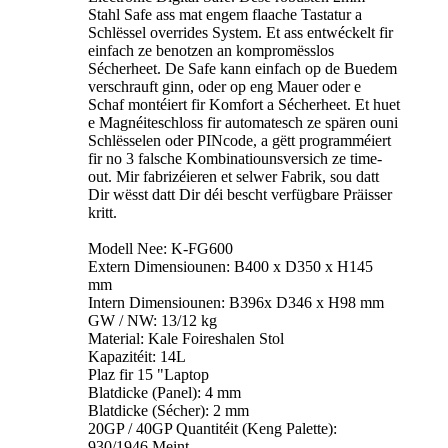
Stahl Safe ass mat engem flaache Tastatur a
Schlëssel overrides System. Et ass entwéckelt fir
einfach ze benotzen an kompromësslos
Sécherheet. De Safe kann einfach op de Buedem
verschrauft ginn, oder op eng Mauer oder e
Schaf montéiert fir Komfort a Sécherheet. Et huet
e Magnéiteschloss fir automatesch ze spären ouni
Schlësselen oder PINcode, a gëtt programméiert
fir no 3 falsche Kombinatiounsversich ze time-
out. Mir fabrizéieren et selwer Fabrik, sou datt
Dir wësst datt Dir déi bescht verfügbare Präisser
kritt.
Modell Nee: K-FG600
Extern Dimensiounen: B400 x D350 x H145
mm
Intern Dimensiounen: B396x D346 x H98 mm
GW / NW: 13/12 kg
Material: Kale Foireshalen Stol
Kapazitéit: 14L
Plaz fir 15 "Laptop
Blatdicke (Panel): 4 mm
Blatdicke (Sécher): 2 mm
20GP / 40GP Quantitéit (Keng Palette):
930/1946 Meint