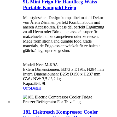
9L Mini Frigo Fir Hautfleeg Wäiss
Portable Kompakt Frigo
Mat styleschen Design kompatibel mat all Dekor
vun Ärem Zëmmer, perfekt Kombinatioun mat
aneren Accessoiren. Et ass déi perfekt Ergänzung
zu all Heem oder Büro an et ass och super fir
matzehuelen an ze campéieren oder ze reesen.
Made from strong and durable food grade
materials, de Frigo ass entwéckelt fir ze halen a
gläichzäiteg super ze gesinn.
Modell Nee: M-K9A
Extern Dimensiounen: B373 x D191x H284 mm
Intern Dimensiounen: B25x D150 x H237 mm
GW / NW: 3,5 / 3,2 kg
Kapazitéit: 9L
Ufro
Detail
18L Elektresch Kompressor Cooler