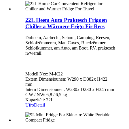
22L Heem Auto Praktesch Frigoen
Chiller a Wärmere Frigo Fir Rees
Doheem, Aarbecht, Schoul, Camping, Reesen,
Schlofzëmmeren, Man Caves, Buedzëmmer
Schlofkummer, am Auto, am Boot, RV, praktesch
iwwerall!
Modell Nee: M-K22
Extern Dimensiounen: W290 x D382x H422
mm
Intern Dimensiounen: W230x D230 x H345 mm
GW / NW: 6,8 / 6,5 kg
Kapazitéit: 22L
Ufro
Detail