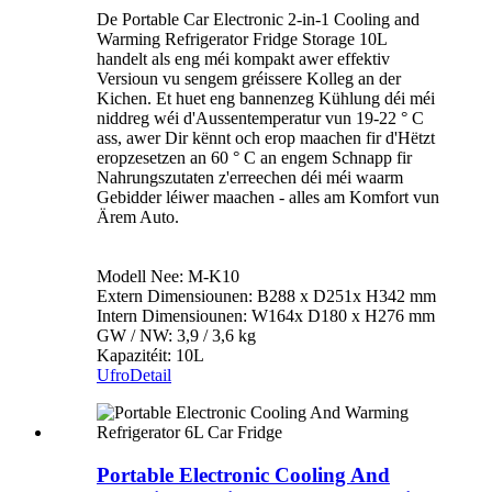
De Portable Car Electronic 2-in-1 Cooling and
Warming Refrigerator Fridge Storage 10L
handelt als eng méi kompakt awer effektiv
Versioun vu sengem gréissere Kolleg an der
Kichen. Et huet eng bannenzeg Kühlung déi méi
niddreg wéi d'Aussentemperatur vun 19-22 ° C
ass, awer Dir kënnt och erop maachen fir d'Hëtzt
eropzesetzen an 60 ° C an engem Schnapp fir
Nahrungszutaten z'erreechen déi méi waarm
Gebidder léiwer maachen - alles am Komfort vun
Ärem Auto.
Modell Nee: M-K10
Extern Dimensiounen: B288 x D251x H342 mm
Intern Dimensiounen: W164x D180 x H276 mm
GW / NW: 3,9 / 3,6 kg
Kapazitéit: 10L
Ufro
Detail
Portable Electronic Cooling And