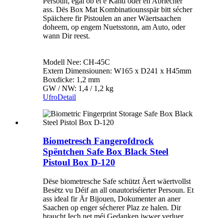
Persoun, egal ob et e Kand oder en Abriecher
ass. Dës Box Mat Kombinatiounsspär bitt sécher
Späichere fir Pistoulen an aner Wäertsaachen
doheem, op engem Nuetsstonn, am Auto, oder
wann Dir reest.
Modell Nee: CH-45C
Extern Dimensiounen: W165 x D241 x H45mm
Boxdicke: 1,2 mm
GW / NW: 1,4 / 1,2 kg
Ufro
Detail
Biometresch Fangerofdrock
Spëntchen Safe Box Black Steel
Pistoul Box D-120
Dëse biometresche Safe schützt Äert wäertvollst
Besëtz vu Déif an all onautoriséierter Persoun. Et
ass ideal fir Är Bijouen, Dokumenter an aner
Saachen op enger sécherer Plaz ze halen. Dir
braucht Iech net méi Gedanken iwwer verluer