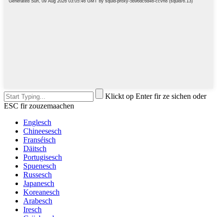
Klickt op Enter fir ze sichen oder
ESC fir zouzemaachen
Englesch
Chineesesch
Franséisch
Däitsch
Portugisesch
Spuenesch
Russesch
Japanesch
Koreanesch
Arabesch
Iresch