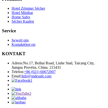
Hotel Zëmmer Sécher
Hotel Minibar
Home Safes
Sécher Kaafen
Service
Iwwert ons
Kontaktéiert eis
KONTAKT
Adress:
No.17, Beihai Road, Liuhe Stad, Taicang City,
Jiangsu Provënz, China. 215431
Telefon:
+86 (021) 60672007
Email:
Info@mdesafe.com