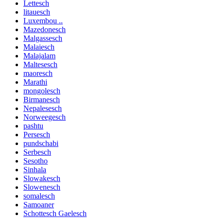
Lettesch
litauesch
Luxembou ..
Mazedonesch
Malgassesch
Malaiesch
Malajalam
Maltesesch
maoresch
Marathi
mongolesch
Birmanesch
Nepalesesch
Norweegesch
pashtu
Persesch
pundschabi
Serbesch
Sesotho
Sinhala
Slowakesch
Slowenesch
somalesch
Samoaner
Schottesch Gaelesch