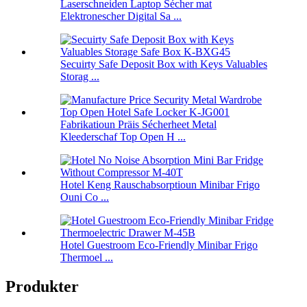
Laserschneiden Laptop Sécher mat
Elektronescher Digital Sa ...
Secuirty Safe Deposit Box with Keys Valuables
Storag ...
Fabrikatioun Präis Sécherheet Metal
Kleederschaf Top Open H ...
Hotel Keng Rauschabsorptioun Minibar Frigo
Ouni Co ...
Hotel Guestroom Eco-Friendly Minibar Frigo
Thermoel ...
Produkter