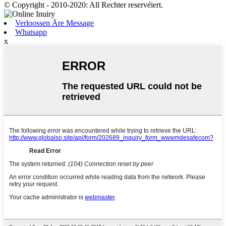
© Copyright - 2010-2020: All Rechter reservéiert.
Verloossen Äre Message
Whatsapp
x