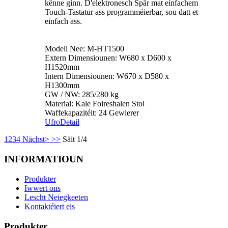
kënne ginn. D'elektronesch Spär mat einfachem
Touch-Tastatur ass programméierbar, sou datt et
einfach ass.
Modell Nee: M-HT1500
Extern Dimensiounen: W680 x D600 x
H1520mm
Intern Dimensiounen: W670 x D580 x
H1300mm
GW / NW: 285/280 kg
Material: Kale Foireshalen Stol
Waffekapazitéit: 24 Gewierer
Ufro
Detail
1
2
3
4
Nächst>
>>
Säit 1/4
INFORMATIOUN
Produkter
Iwwert ons
Lescht Neiegkeeten
Kontaktéiert eis
Produkter