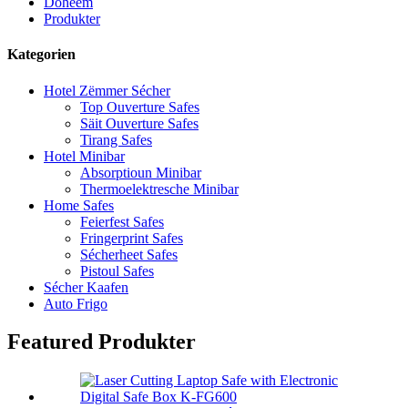
Doheem
Produkter
Kategorien
Hotel Zëmmer Sécher
Top Ouverture Safes
Säit Ouverture Safes
Tirang Safes
Hotel Minibar
Absorptioun Minibar
Thermoelektresche Minibar
Home Safes
Feierfest Safes
Fringerprint Safes
Sécherheet Safes
Pistoul Safes
Sécher Kaafen
Auto Frigo
Featured Produkter