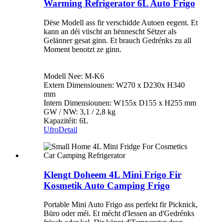
Warming Refrigerator 6L Auto Frigo
Dëse Modell ass fir verschidde Autoen eegent. Et
kann an déi viischt an hënnescht Sëtzer als
Gelänner gesat ginn. Et brauch Gedrénks zu all
Moment benotzt ze ginn.
Modell Nee: M-K6
Extern Dimensiounen: W270 x D230x H340
mm
Intern Dimensiounen: W155x D155 x H255 mm
GW / NW: 3,1 / 2,8 kg
Kapazitéit: 6L
Ufro
Detail
Klengt Doheem 4L Mini Frigo Fir
Kosmetik Auto Camping Frigo
Portable Mini Auto Frigo ass perfekt fir Picknick,
Büro oder méi. Et mécht d'Iessen an d'Gedrénks