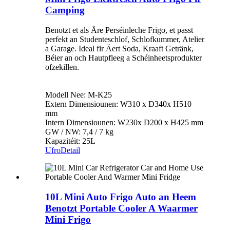
Camping
Benotzt et als Äre Perséinleche Frigo, et passt
perfekt an Studenteschlof, Schlofkummer, Atelier
a Garage. Ideal fir Äert Soda, Kraaft Getränk,
Béier an och Hautpfleeg a Schéinheetsprodukter
ofzekillen.
Modell Nee: M-K25
Extern Dimensiounen: W310 x D340x H510
mm
Intern Dimensiounen: W230x D200 x H425 mm
GW / NW: 7,4 / 7 kg
Kapazitéit: 25L
Ufro
Detail
10L Mini Auto Frigo Auto an Heem
Benotzt Portable Cooler A Waarmer
Mini Frigo