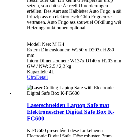
frësch oder kal. Dir kënnt d'Temperatur drop
setzen, sou datt se Är reell Ufuerderungen
erfëllen. Dës Aart ass Halbleiter Auto Frigo, a säi
Prinzip ass op elektronesch Chip Frigoen ze
vertrauen. Auto Frigo ass souwuel Ofkillung wéi
Heizungsfunktiounen optional.
Modell Nee: M-K4
Extern Dimensiounen: W250 x D203x H280
mm
Intern Dimensiounen: W137x D140 x H203 mm
GW / NW: 2,5 / 2,2 kg
Kapazitéit: 4L
Ufro
Detail
Laserschneiden Laptop Safe mat
Elektronescher Digital Safe Box K-
FG600
K-FG600 presentéiert dëse fonkelneien
Electronic Digital Safe. Dëse robusten 2mm