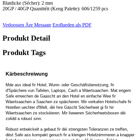
Blatdicke (Sécher): 2 mm
20GP / 40GP Quantitéit (Keng Palette): 606/1259 pcs
Verloossen Äre Message
Eroflueden als PDF
Produkt Detail
Produkt Tags
Kärbeschreiwung
Mde ass ideal fir Hotel, Wunn- oder Geschäftsbenotzung, fir
d'Späichere vun Tafelen, Laptops, Cash a Wäertsaachen. Mat engem
Safe erreechen de Gaascht an den Hotel en einfache Wee fir
Wäertsaachen a Saachen ze späicheren. Mir verkafen Hotelschafe fir
Hotellen uechter d'Welt, déi hire Gäscht Sécherheet gi fir hir
Wäertsaachen ze stockéieren. Mir liwweren Sécherheetsboxen déi
zolidd a robust sinn.
Robust entwéckelt a gebaut fir déi strengsten Toleranzen ze treffen,
dëst Safe ass kompakt genuch fir a klengen Hotelzëmmeren a knapper