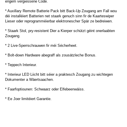
engem vergiessene Code.
* Auxillary Remote Batterie Pack bitt Back-Up Zougang am Fall wou
déi installéiert Batterien net staark genuch sinn fir de Kaarteswiper
Lieser oder reprogramméierbar elektronescher Spär ze bedreiwen.
* Staark Stol, pry-resistent Dier a Kierper schützt géint onerlaabten
Zougang.
* 2 Live-Sperrschrauwen fir méi Sécherheet.
* Bolt-down Hardware abegraff als zousätzleche Bonus.
* Teppech Interieur.
* Interieur LED Liicht bitt séier a praktesch Zougang zu wichtegen
Dokumenter a Wäertsaachen.
* Faarfoptiounen: Schwaarz oder Elfebeenwäiss.
* Ee Joer limitéiert Garantie.