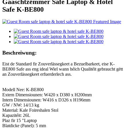
Gaaschtzëmmer Safe Laptop & Hotel
Safe K-BE800
Beschreiwung:
Eist de Standard fir Zouverlässegkeet a Bezuelbarkeet, eise K-
BE800 Safe ass eng ideal Wiel wann héich Qualitéit gebraucht gëtt
an Zouverlässegkeet erfuerderlech ass.
Modell Nee: K-BE800
Extern Dimensiounen: W420 x D380 x H200mm
Intern Dimensiounen: W416 x D326 x H196mm
GW / NW: 14/13 kg
Material: Kale Foireshalen Stol
Kapazitéit: 26L
Plaz fir 15 "Laptop
Blatdicke (Panel): 5 mm