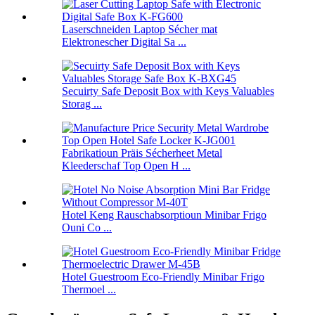
Laserschneiden Laptop Sécher mat
Elektronescher Digital Sa ...
Secuirty Safe Deposit Box with Keys Valuables
Storag ...
Fabrikatioun Präis Sécherheet Metal
Kleederschaf Top Open H ...
Hotel Keng Rauschabsorptioun Minibar Frigo
Ouni Co ...
Hotel Guestroom Eco-Friendly Minibar Frigo
Thermoel ...