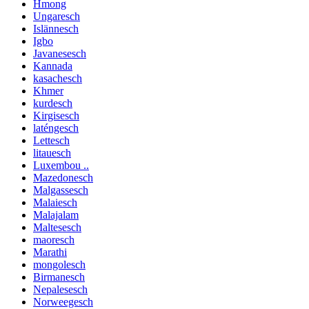
Hmong
Ungaresch
Islännesch
Igbo
Javanesesch
Kannada
kasachesch
Khmer
kurdesch
Kirgisesch
laténgesch
Lettesch
litauesch
Luxembou ..
Mazedonesch
Malgassesch
Malaiesch
Malajalam
Maltesesch
maoresch
Marathi
mongolesch
Birmanesch
Nepalesesch
Norweegesch