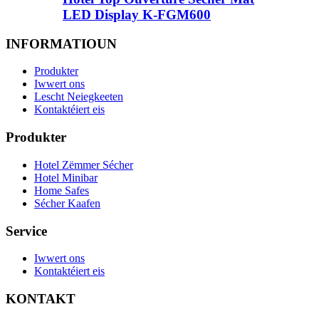
LED Display K-FGM600
INFORMATIOUN
Produkter
Iwwert ons
Lescht Neiegkeeten
Kontaktéiert eis
Produkter
Hotel Zëmmer Sécher
Hotel Minibar
Home Safes
Sécher Kaafen
Service
Iwwert ons
Kontaktéiert eis
KONTAKT