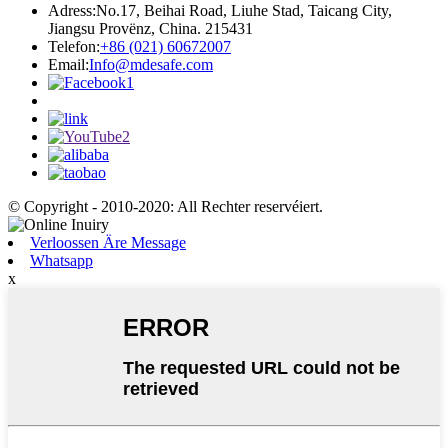
Adress:
No.17, Beihai Road, Liuhe Stad, Taicang City,
Jiangsu Provënz, China. 215431
Telefon:
+86 (021) 60672007
Email:
Info@mdesafe.com
© Copyright - 2010-2020: All Rechter reservéiert.
Verloossen Äre Message
Whatsapp
x