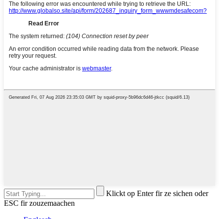
Klickt op Enter fir ze sichen oder
ESC fir zouzemaachen