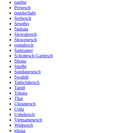
pashtu
Persesch
pundschabi
Serbesch
Sesotho
Sinhala
Slowakesch
Slowenesch
somalesch
Samoaner
Schottesch Gaelesch
Shona
Sindhi
Sundanesesch
Swahili
Tadschikesch
Tamil
Telugu
Thai
Ukrainesch
Urdu
Usbekesch
Vietnamesesch
Walisesch
xhosa