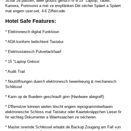
Schaf ze passen, awer grouss genuch fir e 15 "Laptop, Tablet,
Kamera, Portmonni a méi ze empfänken.
Déi sécher Späert a Späert
mat engem user-set, 4-6 Ziffercode.
Hotel Safe Features:
* Elektronesch digital Funktioun
* ADA konform beliichtent Tastatur
* Elektrostatesch Pulverlackfaarf
* 15 "Laptop Gréisst
* Audit Trail
* Noutöffnungen duerch elektronesch Iwwerleeung & mechanesch
Schlëssel
* Kann op de Buedem geschrauft ginn (Hardware abegraff).
* D'Benotzer kënnen wielen tëscht engem reprogramméierbaren
elektronesche Schloss mat Tastatur oder Kaarteknäppchen Lieser fir
hir wichteg Dokumenter a Wäertsaachen ze sécheren.
* Master override Schlëssel erlaabt de Backup Zougang am Fall vun