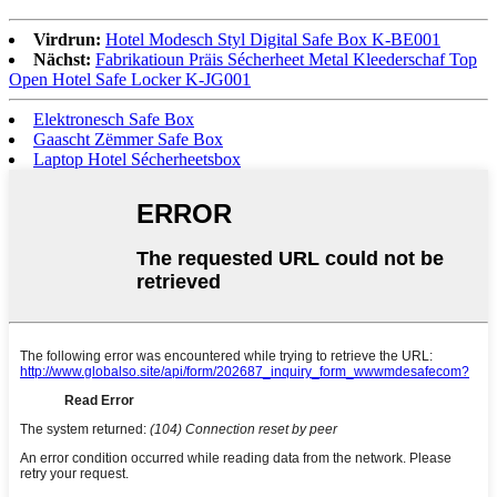
Virdrun:
Hotel Modesch Styl Digital Safe Box K-BE001
Nächst:
Fabrikatioun Präis Sécherheet Metal Kleederschaf Top
Open Hotel Safe Locker K-JG001
Elektronesch Safe Box
Gaascht Zëmmer Safe Box
Laptop Hotel Sécherheetsbox