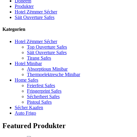
Doheem
Produkter
Hotel Zëmmer Sécher
Säit Ouverture Safes
Kategorien
Hotel Zëmmer Sécher
Top Ouverture Safes
Säit Ouverture Safes
Tirang Safes
Hotel Minibar
Absorptioun Minibar
Thermoelektresche Minibar
Home Safes
Feierfest Safes
Fringerprint Safes
Sécherheet Safes
Pistoul Safes
Sécher Kaafen
Auto Frigo
Featured Produkter