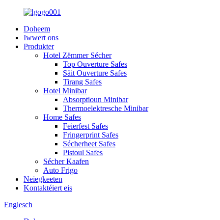
Doheem
Iwwert ons
Produkter
Hotel Zëmmer Sécher
Top Ouverture Safes
Säit Ouverture Safes
Tirang Safes
Hotel Minibar
Absorptioun Minibar
Thermoelektresche Minibar
Home Safes
Feierfest Safes
Fringerprint Safes
Sécherheet Safes
Pistoul Safes
Sécher Kaafen
Auto Frigo
Neiegkeeten
Kontaktéiert eis
Englesch