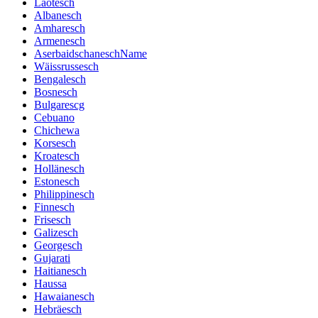
Laotesch
Albanesch
Amharesch
Armenesch
AserbaidschaneschName
Wäissrussesch
Bengalesch
Bosnesch
Bulgarescg
Cebuano
Chichewa
Korsesch
Kroatesch
Hollänesch
Estonesch
Philippinesch
Finnesch
Frisesch
Galizesch
Georgesch
Gujarati
Haitianesch
Haussa
Hawaianesch
Hebräesch