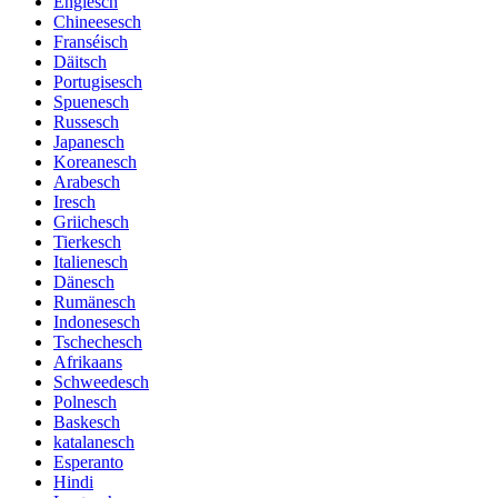
Englesch
Chineesesch
Franséisch
Däitsch
Portugisesch
Spuenesch
Russesch
Japanesch
Koreanesch
Arabesch
Iresch
Griichesch
Tierkesch
Italienesch
Dänesch
Rumänesch
Indonesesch
Tschechesch
Afrikaans
Schweedesch
Polnesch
Baskesch
katalanesch
Esperanto
Hindi