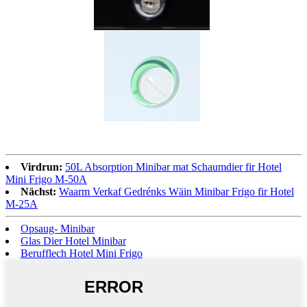
Virdrun:
50L Absorption Minibar mat Schaumdier fir Hotel
Mini Frigo M-50A
Nächst:
Waarm Verkaf Gedrénks Wäin Minibar Frigo fir Hotel
M-25A
Opsaug- Minibar
Glas Dier Hotel Minibar
Berufflech Hotel Mini Frigo