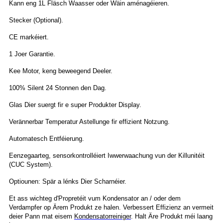
Kann eng 1L Fläsch Waasser oder Wäin aménagéieren.
Stecker (Optional).
CE markéiert.
1 Joer Garantie.
Kee Motor, keng beweegend Deeler.
100% Silent 24 Stonnen den Dag.
Glas Dier suergt fir e super Produkter Display.
Verännerbar Temperatur Astellunge fir effizient Notzung.
Automatesch Entféierung.
Eenzegaarteg, sensorkontrolléiert Iwwerwaachung vun der Killunitéit
(CUC System).
Optiounen: Spär a lénks Dier Scharnéier.
Et ass wichteg d'Propretéit vum Kondensator an / oder dem
Verdampfer op Ärem Produkt ze halen. Verbessert Effizienz an vermeit
deier Pann mat eisem
Kondensatorreiniger
. Halt Äre Produkt méi laang