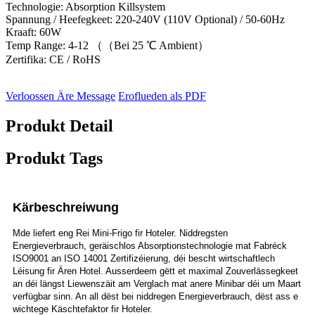
Technologie: Absorption Killsystem
Spannung / Heefegkeet: 220-240V (110V Optional) / 50-60Hz
Kraaft: 60W
Temp Range: 4-12 （（Bei 25 ℃ Ambient）
Zertifika: CE / RoHS
Verloossen Äre Message
Eroflueden als PDF
Produkt Detail
Produkt Tags
Kärbeschreiwung
Mde liefert eng Rei Mini-Frigo fir Hoteler. Niddregsten
Energieverbrauch, geräischlos Absorptionstechnologie mat Fabréck
ISO9001 an ISO 14001 Zertifizéierung, déi bescht wirtschaftlech
Léisung fir Ären Hotel. Ausserdeem gëtt et maximal Zouverlässegkeet
an déi längst Liewenszäit am Verglach mat anere Minibar déi um Maart
verfügbar sinn. An all dëst bei niddregen Energieverbrauch, dëst ass e
wichtege Käschtefaktor fir Hoteler.