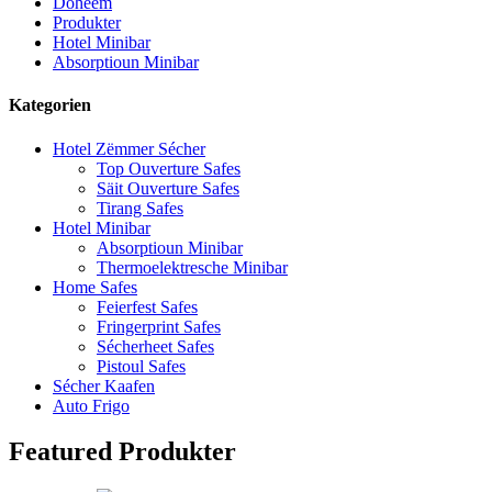
Doheem
Produkter
Hotel Minibar
Absorptioun Minibar
Kategorien
Hotel Zëmmer Sécher
Top Ouverture Safes
Säit Ouverture Safes
Tirang Safes
Hotel Minibar
Absorptioun Minibar
Thermoelektresche Minibar
Home Safes
Feierfest Safes
Fringerprint Safes
Sécherheet Safes
Pistoul Safes
Sécher Kaafen
Auto Frigo
Featured Produkter