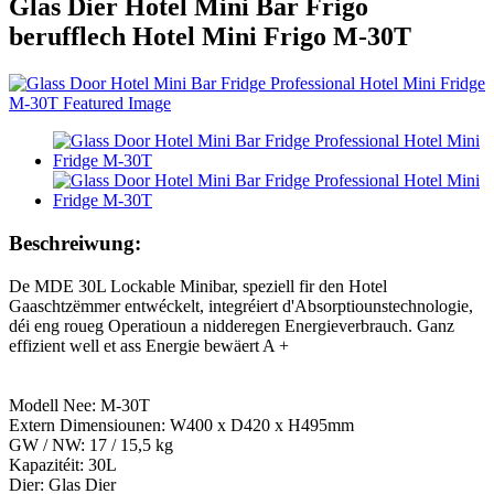
Glas Dier Hotel Mini Bar Frigo
berufflech Hotel Mini Frigo M-30T
Beschreiwung:
De MDE 30L Lockable Minibar, speziell fir den Hotel
Gaaschtzëmmer entwéckelt, integréiert d'Absorptiounstechnologie,
déi eng roueg Operatioun a nidderegen Energieverbrauch. Ganz
effizient well et ass Energie bewäert A +
Modell Nee: M-30T
Extern Dimensiounen: W400 x D420 x H495mm
GW / NW: 17 / 15,5 kg
Kapazitéit: 30L
Dier: Glas Dier