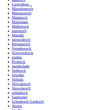
Luxembou ..
Mazedonesch
Malgassesch
Malaiesch
Malajalam
Maltesesch
maoresch
Marathi
mongolesch
Birmanesch
Nepalesesch
Norweegesch
pashtu
Persesch
pundschabi
Serbesch
Sesotho
Sinhala
Slowakesch
Slowenesch
somalesch
Samoaner
Schottesch Gaelesch
Shona