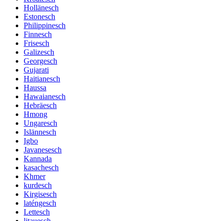
Hollänesch
Estonesch
Philippinesch
Finnesch
Frisesch
Galizesch
Georgesch
Gujarati
Haitianesch
Haussa
Hawaianesch
Hebräesch
Hmong
Ungaresch
Islännesch
Igbo
Javanesesch
Kannada
kasachesch
Khmer
kurdesch
Kirgisesch
laténgesch
Lettesch
litauesch