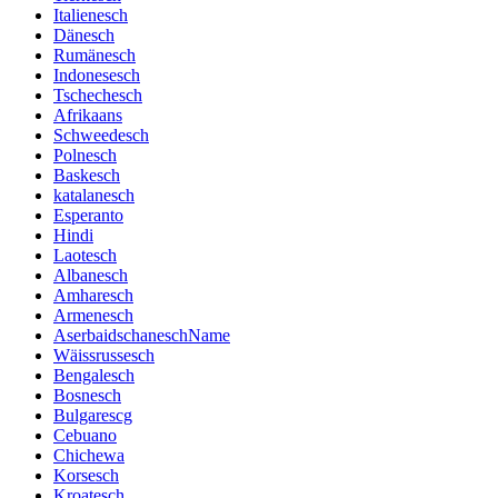
Italienesch
Dänesch
Rumänesch
Indonesesch
Tschechesch
Afrikaans
Schweedesch
Polnesch
Baskesch
katalanesch
Esperanto
Hindi
Laotesch
Albanesch
Amharesch
Armenesch
AserbaidschaneschName
Wäissrussesch
Bengalesch
Bosnesch
Bulgarescg
Cebuano
Chichewa
Korsesch
Kroatesch