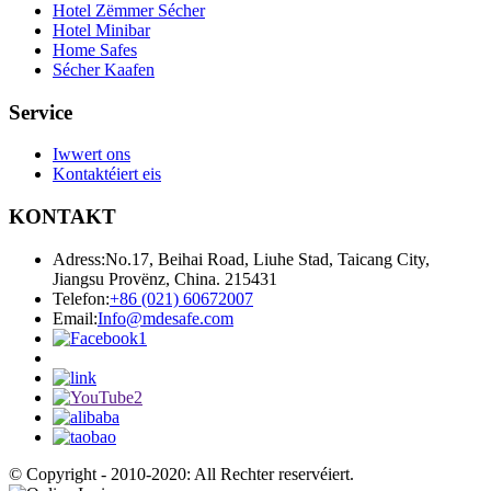
Hotel Zëmmer Sécher
Hotel Minibar
Home Safes
Sécher Kaafen
Service
Iwwert ons
Kontaktéiert eis
KONTAKT
Adress:
No.17, Beihai Road, Liuhe Stad, Taicang City,
Jiangsu Provënz, China. 215431
Telefon:
+86 (021) 60672007
Email:
Info@mdesafe.com
© Copyright - 2010-2020: All Rechter reservéiert.