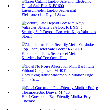
Laserschneiden Laptop Sécher mat
Elektronescher Digital Sa ...
Secuirty Safe Deposit Box with Keys Valuables
Storag ...
Fabrikatioun Präis Sécherheet Metal
Kleederschaf Top Open H ...
Hotel Keng Rauschabsorptioun Minibar Frigo
Ouni Co ...
Hotel Guestroom Eco-Friendly Minibar Frigo
Thermoel ...