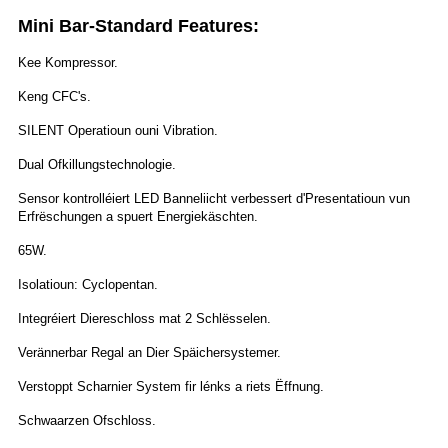
Mini Bar-Standard Features:
Kee Kompressor.
Keng CFC's.
SILENT Operatioun ouni Vibration.
Dual Ofkillungstechnologie.
Sensor kontrolléiert LED Banneliicht verbessert d'Presentatioun vun
Erfrëschungen a spuert Energiekäschten.
65W.
Isolatioun: Cyclopentan.
Integréiert Diereschloss mat 2 Schlësselen.
Verännerbar Regal an Dier Späichersystemer.
Verstoppt Scharnier System fir lénks a riets Ëffnung.
Schwaarzen Ofschloss.