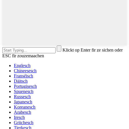
Klickt op Enter fir ze sichen oder
ESC fir zouzemaachen
Englesch
Chineesesch
Franséisch
Däitsch
Portugisesch
Spuenesch
Russesch
Japanesch
Koreanesch
Arabesch
Iresch
Griichesch
Tierkesch