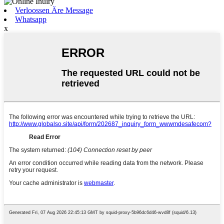
Verloossen Äre Message
Whatsapp
x