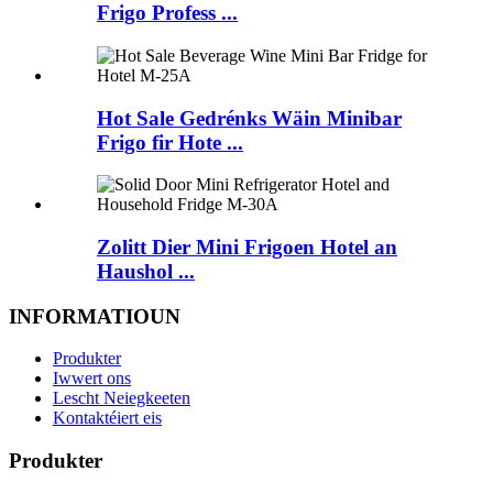
Frigo Profess ...
Hot Sale Gedrénks Wäin Minibar
Frigo fir Hote ...
Zolitt Dier Mini Frigoen Hotel an
Haushol ...
INFORMATIOUN
Produkter
Iwwert ons
Lescht Neiegkeeten
Kontaktéiert eis
Produkter