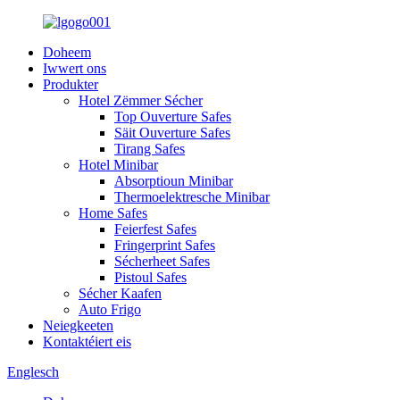
Doheem
Iwwert ons
Produkter
Hotel Zëmmer Sécher
Top Ouverture Safes
Säit Ouverture Safes
Tirang Safes
Hotel Minibar
Absorptioun Minibar
Thermoelektresche Minibar
Home Safes
Feierfest Safes
Fringerprint Safes
Sécherheet Safes
Pistoul Safes
Sécher Kaafen
Auto Frigo
Neiegkeeten
Kontaktéiert eis
Englesch