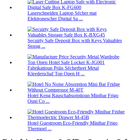
Laserschneiden Laptop Sécher mat
Elektronescher Digital Sa ...
Secuirty Safe Deposit Box with Keys Valuables
Storag ...
Fabrikatioun Präis Sécherheet Metal
Kleederschaf Top Open H ...
Hotel Keng Rauschabsorptioun Minibar Frigo
Ouni Co ...
Hotel Guestroom Eco-Friendly Minibar Frigo
Thermoel ...