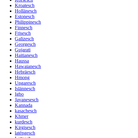
Kroatesch
Hollänesch
Estonesch
Philippinesch
Finnesch
Frisesch
Galizesch
Georgesch
Gujarati
Haitianesch
Haussa
Hawaianesch
Hebräesch
Hmong
Ungaresch
Islännesch
Igbo
Javanesesch
Kannada
kasachesch
Khmer
kurdesch
Kirgisesch
laténgesch