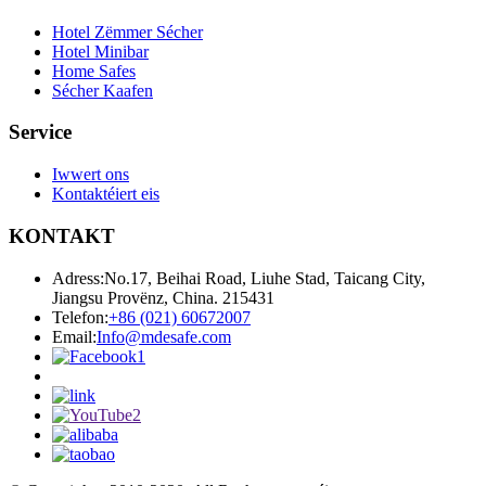
Hotel Zëmmer Sécher
Hotel Minibar
Home Safes
Sécher Kaafen
Service
Iwwert ons
Kontaktéiert eis
KONTAKT
Adress:
No.17, Beihai Road, Liuhe Stad, Taicang City,
Jiangsu Provënz, China. 215431
Telefon:
+86 (021) 60672007
Email:
Info@mdesafe.com