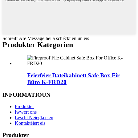
Schreift Äre Message hei a schéckt en un eis
Produkter Kategorien
Feierfeier Dateikabinett Safe Box Fir
Büro K-FRD20
INFORMATIOUN
Produkter
Iwwert ons
Lescht Neiegkeeten
Kontaktéiert eis
Produkter