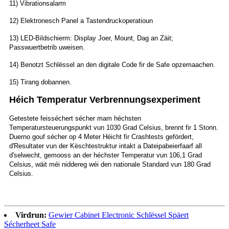
11) Vibrationsalarm
12) Elektronesch Panel a Tastendruckoperatioun
13) LED-Bildschierm: Display Joer, Mount, Dag an Zäit;
Passwuertbetrib uweisen.
14) Benotzt Schlëssel an den digitale Code fir de Safe opzemaachen.
15) Tirang dobannen.
Héich Temperatur Verbrennungsexperiment
Getestete feisséchert sécher mam héchsten
Temperatursteuerungspunkt vun 1030 Grad Celsius, brennt fir 1 Stonn.
Duerno gouf sécher op 4 Meter Héicht fir Crashtests gefördert,
d'Resultater vun der Këschtestruktur intakt a Dateipabeierfaarf all
d'selwecht, gemooss an der héchster Temperatur vun 106,1 Grad
Celsius, wäit méi niddereg wéi den nationale Standard vun 180 Grad
Celsius.
Virdrun:
Gewier Cabinet Electronic Schlëssel Späert
Sécherheet Safe