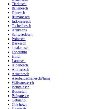
Tierkesch
Italienesch
Dänesch
Rumänesch
Indonesesch
Tschechesch
Afrikaans
Schweedesch
Polnesch
Baskesch
katalanesch
Esperanto
Hindi
Laotesch
Albanesch
Amharesch
Armenesch
AserbaidschaneschName
Wäissrussesch
Bengalesch
Bosnesch
Bulgarescg
Cebuano
Chichewa
Korsesch