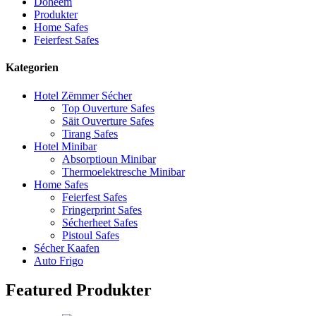
Doheem
Produkter
Home Safes
Feierfest Safes
Kategorien
Hotel Zëmmer Sécher
Top Ouverture Safes
Säit Ouverture Safes
Tirang Safes
Hotel Minibar
Absorptioun Minibar
Thermoelektresche Minibar
Home Safes
Feierfest Safes
Fringerprint Safes
Sécherheet Safes
Pistoul Safes
Sécher Kaafen
Auto Frigo
Featured Produkter