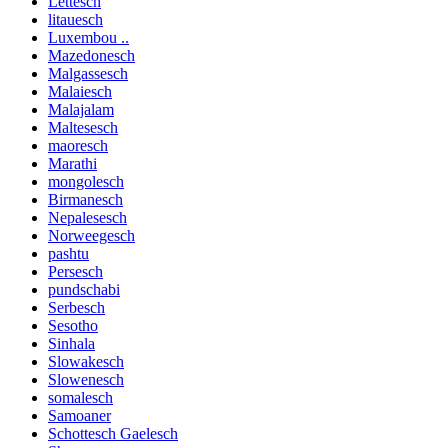
Lettesch
litauesch
Luxembou ..
Mazedonesch
Malgassesch
Malaiesch
Malajalam
Maltesesch
maoresch
Marathi
mongolesch
Birmanesch
Nepalesesch
Norweegesch
pashtu
Persesch
pundschabi
Serbesch
Sesotho
Sinhala
Slowakesch
Slowenesch
somalesch
Samoaner
Schottesch Gaelesch