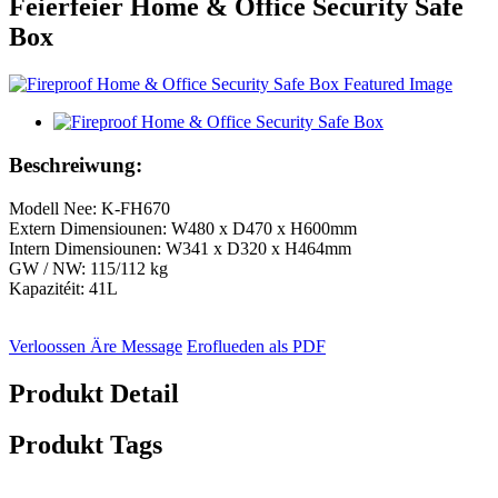
Feierfeier Home & Office Security Safe
Box
Beschreiwung:
Modell Nee: K-FH670
Extern Dimensiounen: W480 x D470 x H600mm
Intern Dimensiounen: W341 x D320 x H464mm
GW / NW: 115/112 kg
Kapazitéit: 41L
Verloossen Äre Message
Eroflueden als PDF
Produkt Detail
Produkt Tags