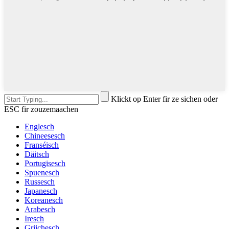
Klickt op Enter fir ze sichen oder
ESC fir zouzemaachen
Englesch
Chineesesch
Franséisch
Däitsch
Portugisesch
Spuenesch
Russesch
Japanesch
Koreanesch
Arabesch
Iresch
Griichesch