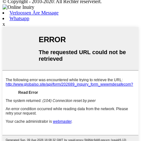
© Copyright - 2010-2020: All Rechter reservéiert.
Verloossen Äre Message
Whatsapp
x