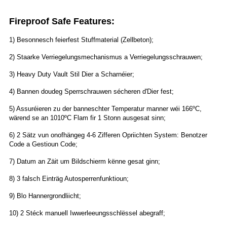
Fireproof Safe Features:
1) Besonnesch feierfest Stuffmaterial (Zellbeton);
2) Staarke Verriegelungsmechanismus a Verriegelungsschrauwen;
3) Heavy Duty Vault Stil Dier a Scharnéier;
4) Bannen doudeg Sperrschrauwen sécheren d'Dier fest;
5) Assuréieren zu der banneschter Temperatur manner wéi 166ºC,
wärend se an 1010ºC Flam fir 1 Stonn ausgesat sinn;
6) 2 Sätz vun onofhängeg 4-6 Zifferen Opriichten System: Benotzer
Code a Gestioun Code;
7) Datum an Zäit um Bildschierm kënne gesat ginn;
8) 3 falsch Einträg Autosperrenfunktioun;
9) Blo Hannergrondliicht;
10) 2 Stéck manuell Iwwerleeungsschlëssel abegraff;