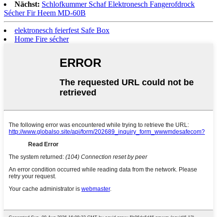
Nächst:
Schlofkummer Schaf Elektronesch Fangerofdrock
Sécher Fir Heem MD-60B
elektronesch feierfest Safe Box
Home Fire sécher