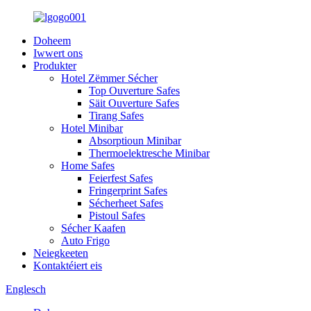
Doheem
Iwwert ons
Produkter
Hotel Zëmmer Sécher
Top Ouverture Safes
Säit Ouverture Safes
Tirang Safes
Hotel Minibar
Absorptioun Minibar
Thermoelektresche Minibar
Home Safes
Feierfest Safes
Fringerprint Safes
Sécherheet Safes
Pistoul Safes
Sécher Kaafen
Auto Frigo
Neiegkeeten
Kontaktéiert eis
Englesch