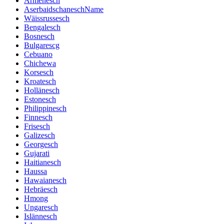
Armenesch
AserbaidschaneschName
Wäissrussesch
Bengalesch
Bosnesch
Bulgarescg
Cebuano
Chichewa
Korsesch
Kroatesch
Hollänesch
Estonesch
Philippinesch
Finnesch
Frisesch
Galizesch
Georgesch
Gujarati
Haitianesch
Haussa
Hawaianesch
Hebräesch
Hmong
Ungaresch
Islännesch