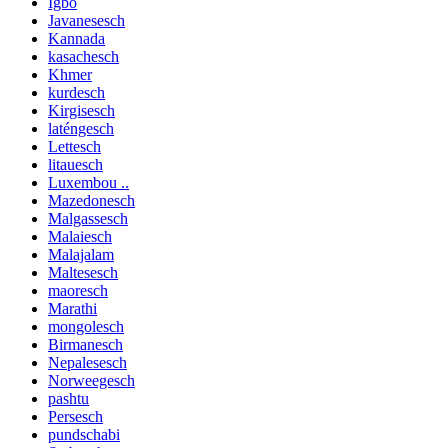
Igbo
Javanesesch
Kannada
kasachesch
Khmer
kurdesch
Kirgisesch
laténgesch
Lettesch
litauesch
Luxembou ..
Mazedonesch
Malgassesch
Malaiesch
Malajalam
Maltesesch
maoresch
Marathi
mongolesch
Birmanesch
Nepalesesch
Norweegesch
pashtu
Persesch
pundschabi