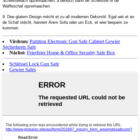
Schlëssellach opzemaachen, a benotzt dann de Schlëssel fir de
Waffeschaf opzemaachen.
9. Dee glatem Design mécht et zu all modernen Dekorstil. Egal wéi et an
de Schaf stécht, hannert Ärem Sofa oder um Eck, et wier bequem ze
kommen.
Virdrun:
Partition Electronic Gun Safe Cabinet Gewier
Sécherheets Safe
Nächst:
Feierfeier Home & Office Security Safe Box
Schlëssel Lock Gun Safe
Gewier Safes