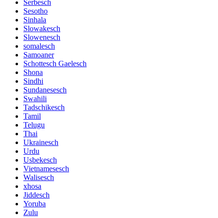
Serbesch
Sesotho
Sinhala
Slowakesch
Slowenesch
somalesch
Samoaner
Schottesch Gaelesch
Shona
Sindhi
Sundanesesch
Swahili
Tadschikesch
Tamil
Telugu
Thai
Ukrainesch
Urdu
Usbekesch
Vietnamesesch
Walisesch
xhosa
Jiddesch
Yoruba
Zulu