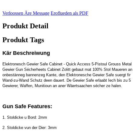
Verloossen Äre Message
Eroflueden als PDF
Produkt Detail
Produkt Tags
Kär Beschreiwung
Elektronesch Gewier Safe Cabinet - Quick Access 5-Pistoul Grouss Metal
Gewier Gun Sécherheets Cabinet Zolitt gebaut mat 100% Stol Maueren an
onbestänneg bannenzeg Kante, den Elektronesche Gewier Safe suergt fir
Wand-zu-Wand Schutz deen dauert. De Gewier Safe erlaabt Iech bis zu 5
Gewierer, Waffen, Munitioun an aner Wäertsaachen sécher ze halen.
Gun Safe Features:
1. Stoldicke u Bord: 2mm
2. Stoldicke vun der Dier: 3mm