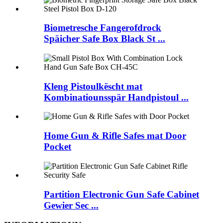
Biometresche Fangerofdrock
Späicher Safe Box Black St ...
Kleng Pistoulkëscht mat
Kombinatiounsspär Handpistoul ...
Home Gun & Rifle Safes mat Door
Pocket
Partition Electronic Gun Safe Cabinet
Gewier Sec ...