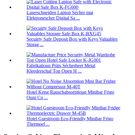
Laserschneiden Laptop Sécher mat
Elektronescher Digital Sa ...
Secuirty Safe Deposit Box with Keys Valuables
Storag ...
Fabrikatioun Präis Sécherheet Metal
Kleederschaf Top Open H ...
Hotel Keng Rauschabsorptioun Minibar Frigo
Ouni Co ...
Hotel Guestroom Eco-Friendly Minibar Frigo
Thermoel ...