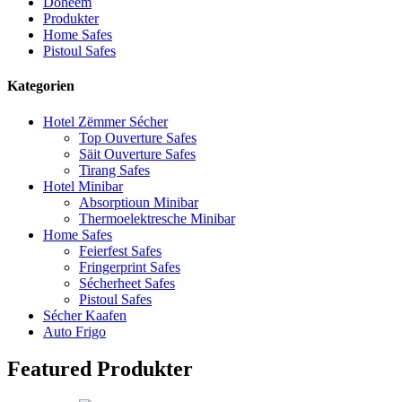
Doheem
Produkter
Home Safes
Pistoul Safes
Kategorien
Hotel Zëmmer Sécher
Top Ouverture Safes
Säit Ouverture Safes
Tirang Safes
Hotel Minibar
Absorptioun Minibar
Thermoelektresche Minibar
Home Safes
Feierfest Safes
Fringerprint Safes
Sécherheet Safes
Pistoul Safes
Sécher Kaafen
Auto Frigo
Featured Produkter