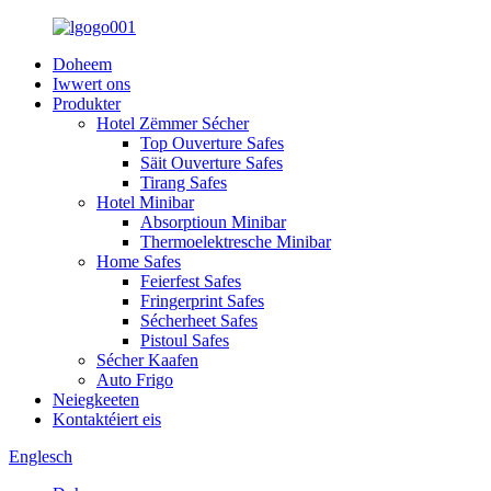
Doheem
Iwwert ons
Produkter
Hotel Zëmmer Sécher
Top Ouverture Safes
Säit Ouverture Safes
Tirang Safes
Hotel Minibar
Absorptioun Minibar
Thermoelektresche Minibar
Home Safes
Feierfest Safes
Fringerprint Safes
Sécherheet Safes
Pistoul Safes
Sécher Kaafen
Auto Frigo
Neiegkeeten
Kontaktéiert eis
Englesch