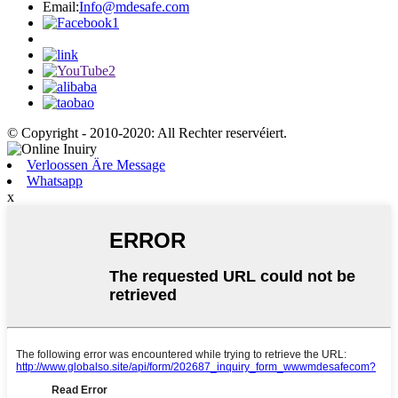
Email:
Info@mdesafe.com
© Copyright - 2010-2020: All Rechter reservéiert.
Verloossen Äre Message
Whatsapp
x