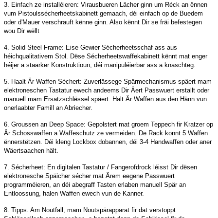
3. Einfach ze installéieren: Virausbueren Lächer ginn um Réck an ënnen
vum Pistoulssécherheetskabinett gemaach, déi einfach op de Buedem
oder d'Mauer verschrauft kënne ginn. Also kënnt Dir se fräi befestegen
wou Dir wëllt
4. Solid Steel Frame: Eise Gewier Sécherheetsschaf ass aus
héichqualitativem Stol. Dëse Sécherheetswaffekabinett kënnt mat enger
héijer a staarker Konstruktioun, déi manipuléierbar ass a knaschteg.
5. Haalt Är Waffen Séchert: Zuverlässege Spärmechanismus späert mam
elektroneschen Tastatur ewech andeems Dir Äert Passwuert erstallt oder
manuell mam Ersatzschlëssel späert. Halt Är Waffen aus den Hänn vun
onerlaabter Famill an Abriecher.
6. Groussen an Deep Space: Gepolstert mat groem Teppech fir Kratzer op
Är Schosswaffen a Waffeschutz ze vermeiden. De Rack konnt 5 Waffen
ënnerstëtzen. Déi kleng Lockbox dobannen, déi 3-4 Handwaffen oder aner
Wäertsaachen hält.
7. Sécherheet: En digitalen Tastatur / Fangerofdrock léisst Dir dësen
elektronesche Späicher sécher mat Ärem eegene Passwuert
programméieren, an déi abegraff Tasten erlaben manuell Spär an
Entloossung, halen Waffen ewech vun de Kanner.
8. Tipps: Am Noutfall, mam Noutspärapparat fir dat verstoppt