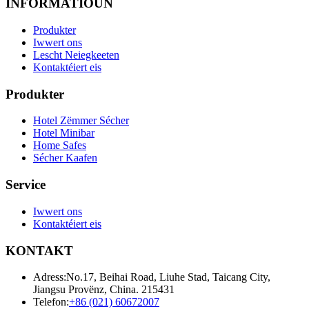
INFORMATIOUN
Produkter
Iwwert ons
Lescht Neiegkeeten
Kontaktéiert eis
Produkter
Hotel Zëmmer Sécher
Hotel Minibar
Home Safes
Sécher Kaafen
Service
Iwwert ons
Kontaktéiert eis
KONTAKT
Adress:
No.17, Beihai Road, Liuhe Stad, Taicang City,
Jiangsu Provënz, China. 215431
Telefon:
+86 (021) 60672007