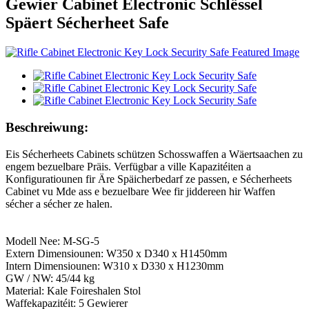
Gewier Cabinet Electronic Schlëssel
Späert Sécherheet Safe
Beschreiwung:
Eis Sécherheets Cabinets schützen Schosswaffen a Wäertsaachen zu
engem bezuelbare Präis. Verfügbar a ville Kapazitéiten a
Konfiguratiounen fir Äre Späicherbedarf ze passen, e Sécherheets
Cabinet vu Mde ass e bezuelbare Wee fir jiddereen hir Waffen
sécher a sécher ze halen.
Modell Nee: M-SG-5
Extern Dimensiounen: W350 x D340 x H1450mm
Intern Dimensiounen: W310 x D330 x H1230mm
GW / NW: 45/44 kg
Material: Kale Foireshalen Stol
Waffekapazitéit: 5 Gewierer