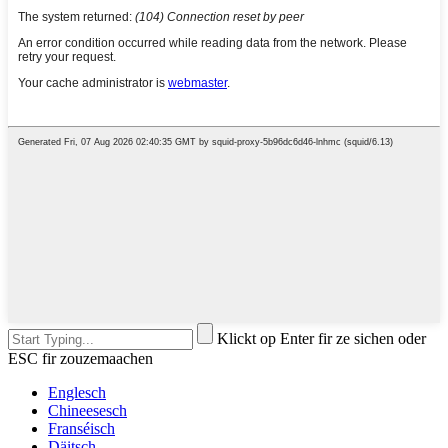
Klickt op Enter fir ze sichen oder
ESC fir zouzemaachen
Englesch
Chineesesch
Franséisch
Däitsch