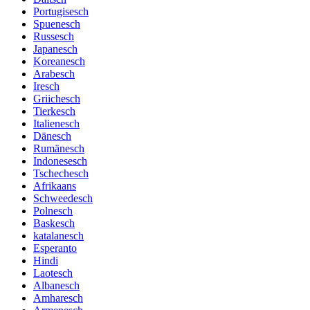
Portugisesch
Spuenesch
Russesch
Japanesch
Koreanesch
Arabesch
Iresch
Griichesch
Tierkesch
Italienesch
Dänesch
Rumänesch
Indonesesch
Tschechesch
Afrikaans
Schweedesch
Polnesch
Baskesch
katalanesch
Esperanto
Hindi
Laotesch
Albanesch
Amharesch